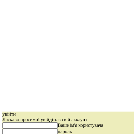
увійти
Ласкаво просимо! увійдіть в свій аккаунт
Ваше ім'я користувача
пароль