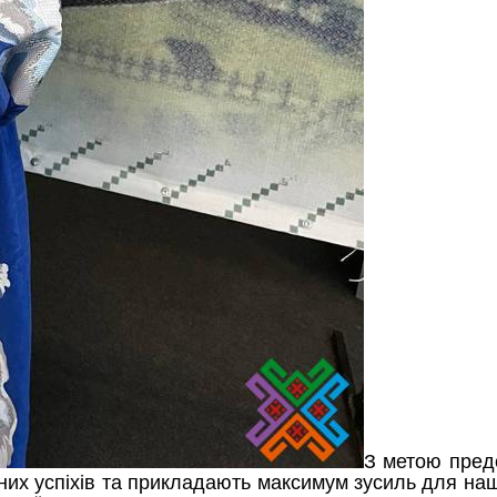
З метою предс
их успіхів та прикладають максимум зусиль для нашо