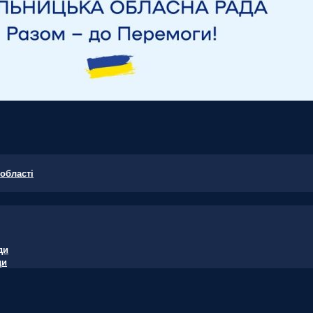
області
ди
ди