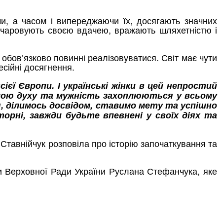
ами, а часом і випереджаючи їх, досягають значних
зачаровують своєю вдачею, вражають шляхетністю і
 обов’язково повинні реалізовуватися. Світ має чути
есійні досягнення.
ієї Європи. І українські жінки в цей непростий
силою духу та мужність захоплюються у всьому
я, ділимось досвідом, ставимо мету та успішно
торні, завжди будьте впевнені у своїх діях та
 Ставнійчук розповіла про історію започаткування та
ви Верховної Ради України Руслана Стефанчука, яке