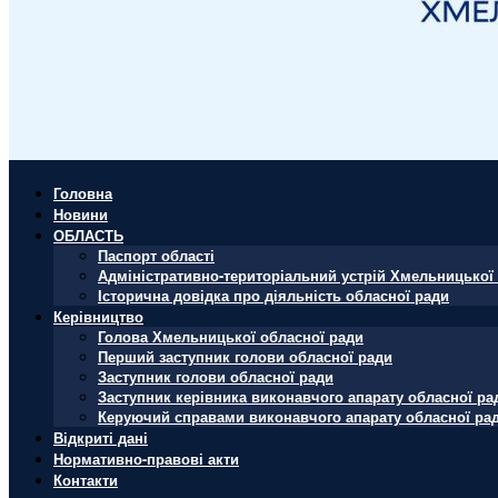
Головна
Новини
ОБЛАСТЬ
Паспорт області
Адміністративно-територіальний устрій Хмельницької 
Історична довідка про діяльність обласної ради
Керівництво
Голова Хмельницької обласної ради
Перший заступник голови обласної ради
Заступник голови обласної ради
Заступник керівника виконавчого апарату обласної ра
Керуючий справами виконавчого апарату обласної ра
Відкриті дані
Нормативно-правові акти
Контакти