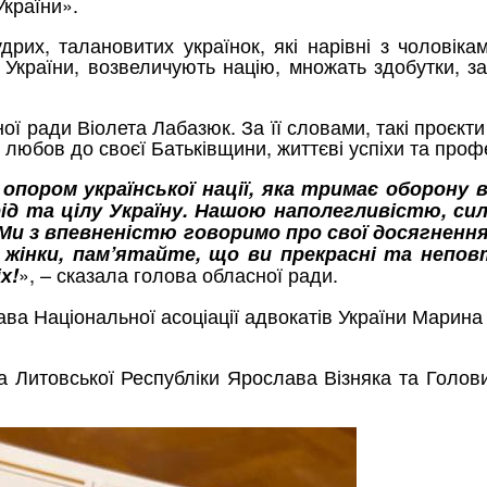
України».
рих, талановитих українок, які нарівні з чоловік
 України, возвеличують націю, множать здобутки, 
 ради Віолета Лабазюк. За її словами, такі проєкти
ь, любов до своєї Батьківщини, життєві успіхи та проф
опором української нації, яка тримає оборону вс
рід та цілу Україну. Нашою наполегливістю, 
! Ми з впевненістю говоримо про свої досягненн
і жінки, пам’ятайте, що ви прекрасні та непов
», – сказала голова обласної ради.
х!
ва Національної асоціації адвокатів України Марина
ла Литовської Республіки Ярослава Візняка та Голо