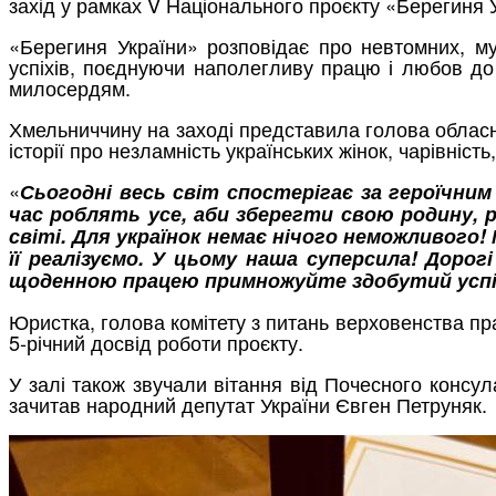
захід у рамках V Національного проєкту «Берегиня 
«Берегиня України» розповідає про невтомних, муд
успіхів, поєднуючи наполегливу працю і любов до
милосердям.
Хмельниччину на заході представила голова обласної
історії про незламність українських жінок, чарівніст
«
Сьогодні весь світ спостерігає за героїчним 
час роблять усе, аби зберегти свою родину, 
світі. Для українок немає нічого неможливого
її реалізуємо. У цьому наша суперсила! Дорог
щоденною працею примножуйте здобутий успі
Юристка, голова комітету з питань верховенства пра
5-річний досвід роботи проєкту.
У залі також звучали вітання від Почесного консу
зачитав народний депутат України Євген Петруняк.