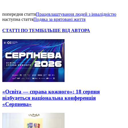
попередня стаття
Працевлаштування людей з інвалідністю
наступна стаття
Подяка за врятовані життя
СТАТТІ ПО ТЕМІ
БІЛЬШЕ ВІД АВТОРА
«Освіта — справа кожного»: 18 серпня
відбудеться національна конференція
«Серпнева»