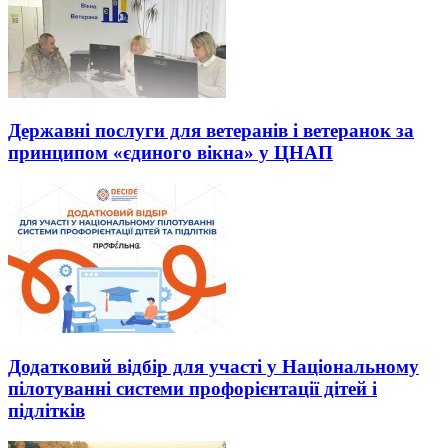
Державні послуги для ветеранів і ветеранок за
принципом «єдиного вікна» у ЦНАП
Додатковий відбір для участі у Національному
пілотуванні системи профорієнтації дітей і
підлітків