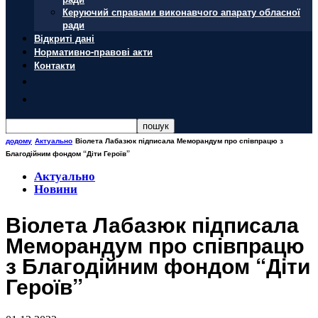
Керуючий справами виконавчого апарату обласної
ради
Відкриті дані
Нормативно-правові акти
Контакти
додому
Актуально
Віолета Лабазюк підписала Меморандум про співпрацю з
Благодійним фондом “Діти Героїв”
Актуально
Новини
Віолета Лабазюк підписала
Меморандум про співпрацю
з Благодійним фондом “Діти
Героїв”