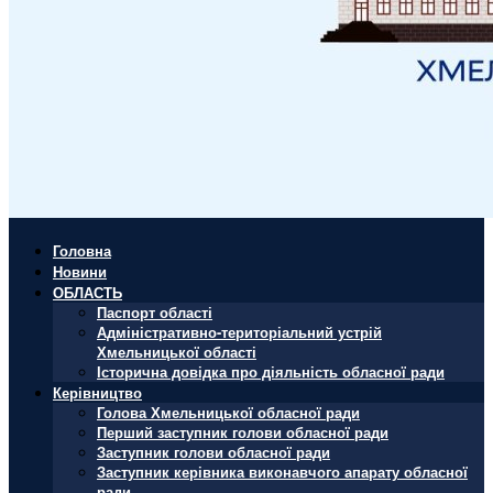
Головна
Новини
ОБЛАСТЬ
Паспорт області
Адміністративно-територіальний устрій
Хмельницької області
Історична довідка про діяльність обласної ради
Керівництво
Голова Хмельницької обласної ради
Перший заступник голови обласної ради
Заступник голови обласної ради
Заступник керівника виконавчого апарату обласної
ради