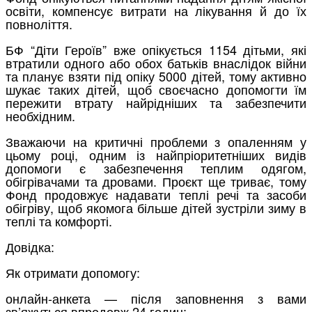
освіти, компенсує витрати на лікування й до їх
повноліття.
БФ “Діти Героїв” вже опікується 1154 дітьми, які
втратили одного або обох батьків внаслідок війни
та планує взяти під опіку 5000 дітей, тому активно
шукає таких дітей, щоб своєчасно допомогти їм
пережити втрату найрідніших та забезпечити
необхідним.
Зважаючи на критичні проблеми з опаленням у
цьому році, одним із найпріоритетніших видів
допомоги є забезпечення теплим одягом,
обігрівачами та дровами. Проєкт ще триває, тому
Фонд продовжує надавати теплі речі та засоби
обігріву, щоб якомога більше дітей зустріли зиму в
теплі та комфорті.
Довідка:
Як отримати допомогу:
онлайн-анкета — після заповнення з вами
зв’яжуться впродовж 24 годин;