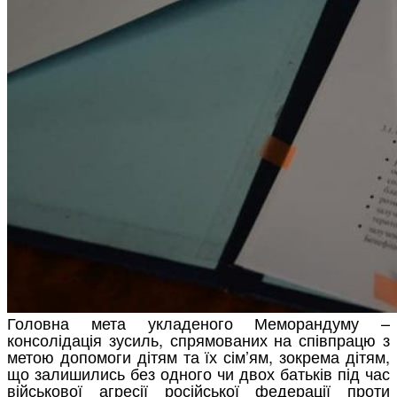
Головна мета укладеного Меморандуму –
консолідація зусиль, спрямованих на співпрацю з
метою допомоги дітям та їх сім’ям, зокрема дітям,
що залишились без одного чи двох батьків під час
військової агресії російської федерації проти