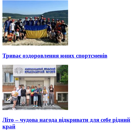
Триває оздоровлення юних спортсменів
Літо – чудова нагода відкривати для себе рідний
край