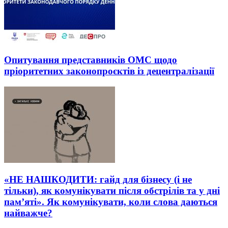
Опитування представників ОМС щодо
пріоритетних законопроєктів із децентралізації
«НЕ НАШКОДИТИ: гайд для бізнесу (і не
тільки), як комунікувати після обстрілів та у дні
пам’яті». Як комунікувати, коли слова даються
найважче?