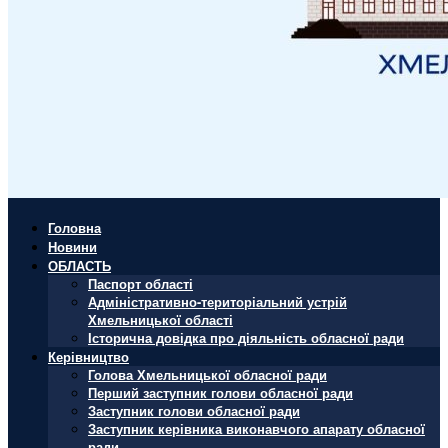
Головна
Новини
ОБЛАСТЬ
Паспорт області
Адміністративно-територіальний устрій
Хмельницької області
Історична довідка про діяльність обласної ради
Керівництво
Голова Хмельницької обласної ради
Перший заступник голови обласної ради
Заступник голови обласної ради
Заступник керівника виконавчого апарату обласної
ради