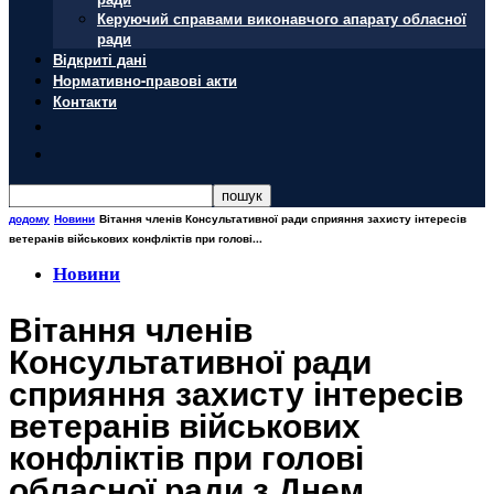
Керуючий справами виконавчого апарату обласної
ради
Відкриті дані
Нормативно-правові акти
Контакти
додому
Новини
Вітання членів Консультативної ради сприяння захисту інтересів
ветеранів військових конфліктів при голові...
Новини
Вітання членів
Консультативної ради
сприяння захисту інтересів
ветеранів військових
конфліктів при голові
обласної ради з Днем