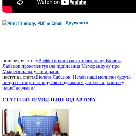
Друкувати
Facebook
попередня стаття
В ефірі волинського телеканалу Віолета
Лабазюк прокоментувала підписання Меморандуму про
Міжрегіональну співпрацю
наступна стаття
Віолета Лабазюк: Нехай наші молитви будуть
почуті і стануть запорукою подальших успіхів та розвитку
нашої держави!
СТАТТІ ПО ТЕМІ
БІЛЬШЕ ВІД АВТОРА