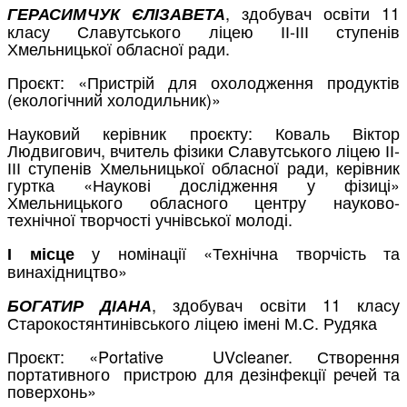
, здобувач освіти 11
ГЕРАСИМЧУК ЄЛІЗАВЕТА
класу Славутського ліцею ІІ-ІІІ ступенів
Хмельницької обласної ради.
Проєкт: «Пристрій для охолодження продуктів
(екологічний холодильник)»
Науковий керівник проєкту: Коваль Віктор
Людвигович, вчитель фізики Славутського ліцею ІІ-
ІІІ ступенів Хмельницької обласної ради, керівник
гуртка «Наукові дослідження у фізиці»
Хмельницького обласного центру науково-
технічної творчості учнівської молоді.
у номінації «Технічна творчість та
І місце
винахідництво»
, здобувач освіти 11 класу
БОГАТИР ДІАНА
Старокостянтинівського ліцею імені М.С. Рудяка
Проєкт: «Portative UVcleaner. Створення
портативного пристрою для дезінфекції речей та
поверхонь»