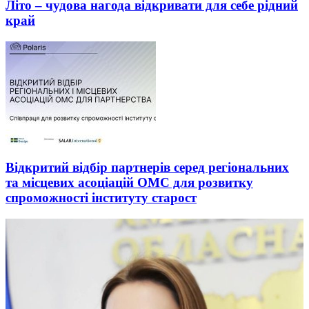
Літо – чудова нагода відкривати для себе рідний
край
Відкритий відбір партнерів серед регіональних
та місцевих асоціацій ОМС для розвитку
спроможності інституту старост