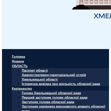
Головна
Новини
ОБЛАСТЬ
Паспорт області
Адміністративно-територіальний устрій
Хмельницької області
Історична довідка про діяльність обласної ради
Керівництво
Голова Хмельницької обласної ради
Перший заступник голови обласної ради
Заступник голови обласної ради
Заступник керівника виконавчого апарату обласної
ради