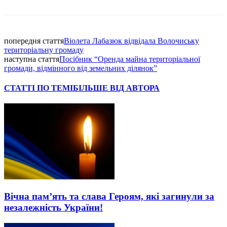
Facebook
попередня стаття
Віолета Лабазюк відвідала Волочиську
територіальну громаду
наступна стаття
Посібник “Оренда майна територіальної
громади, відмінного від земельних ділянок”
СТАТТІ ПО ТЕМІ
БІЛЬШЕ ВІД АВТОРА
Вічна пам’ять та слава Героям, які загинули за
незалежність України!