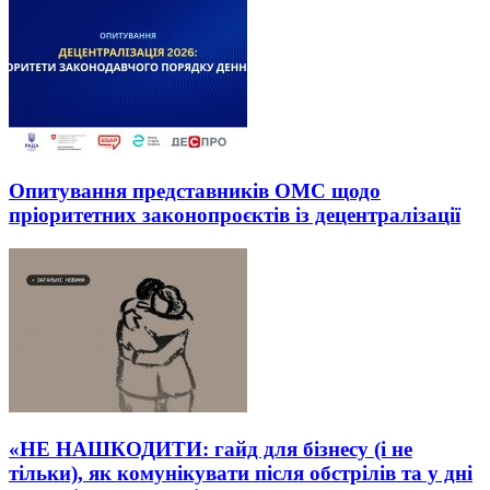
Опитування представників ОМС щодо
пріоритетних законопроєктів із децентралізації
«НЕ НАШКОДИТИ: гайд для бізнесу (і не
тільки), як комунікувати після обстрілів та у дні