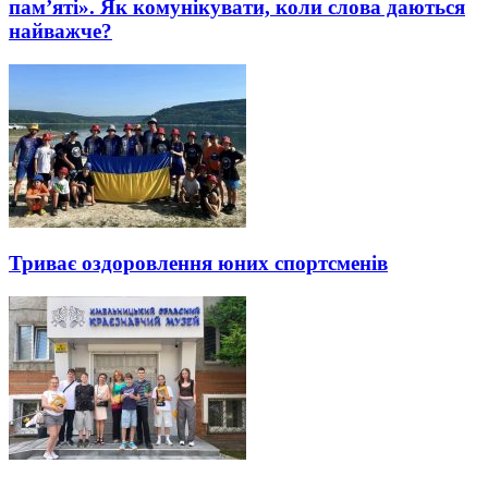
пам’яті». Як комунікувати, коли слова даються
найважче?
Триває оздоровлення юних спортсменів