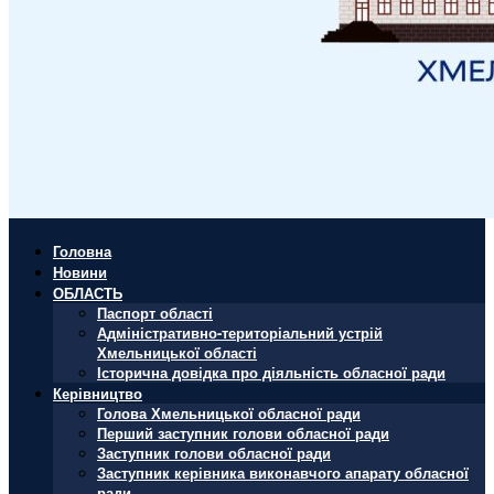
Головна
Новини
ОБЛАСТЬ
Паспорт області
Адміністративно-територіальний устрій
Хмельницької області
Історична довідка про діяльність обласної ради
Керівництво
Голова Хмельницької обласної ради
Перший заступник голови обласної ради
Заступник голови обласної ради
Заступник керівника виконавчого апарату обласної
ради