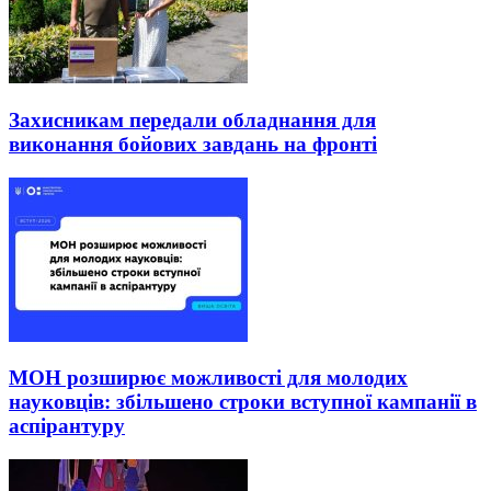
Захисникам передали обладнання для
виконання бойових завдань на фронті
МОН розширює можливості для молодих
науковців: збільшено строки вступної кампанії в
аспірантуру