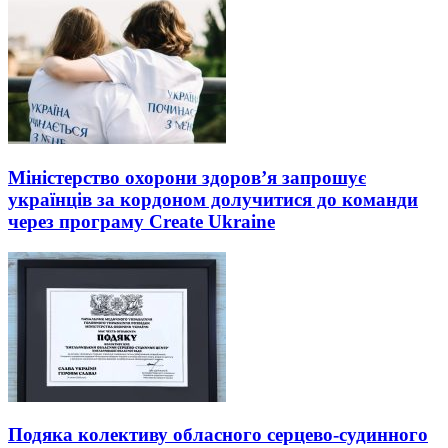
Міністерство охорони здоров’я запрошує
українців за кордоном долучитися до команди
через програму Create Ukraine
Подяка колективу обласного серцево-судинного