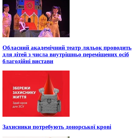
Обласний академічний театр ляльок проводить
для дітей з числа внутрішньо переміщених осіб
благодійні вистави
Захисники потребують донорської крові