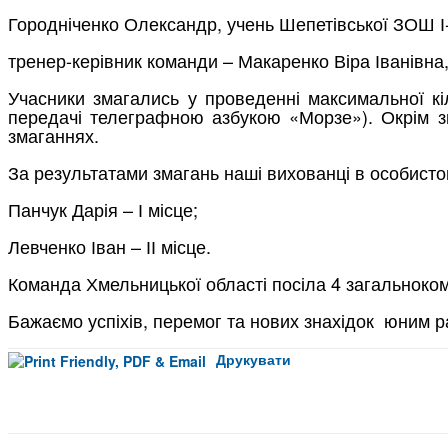
Городніченко Олександр, учень Шепетівської ЗОШ І-І
тренер-керівник команди – Макаренко Віра Іванівна, 
Учасники змагались у проведенні максимальної кіл
передачі телеграфною азбукою «Морзе»). Окрім зм
змаганнях.
За результатами змагань наші вихованці в особистом
Панчук Дарія – І місце;
Левченко Іван – ІІ місце.
Команда Хмельницької області посіла 4 загальноко
Бажаємо успіхів, перемог та нових знахідок юним 
Друкувати
Facebook