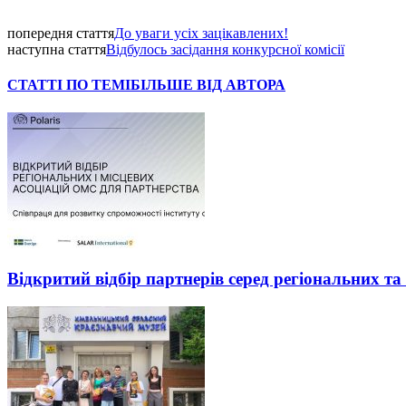
попередня стаття
До уваги усіх зацікавлених!
наступна стаття
Відбулось засідання конкурсної комісії
СТАТТІ ПО ТЕМІ
БІЛЬШЕ ВІД АВТОРА
Відкритий відбір партнерів серед регіональних т