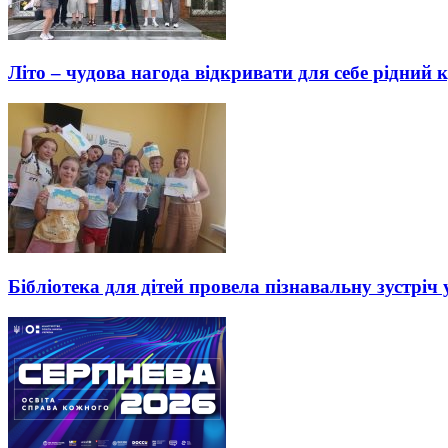
Літо – чудова нагода відкривати для себе рідний 
Бібліотека для дітей провела пізнавальну зустріч