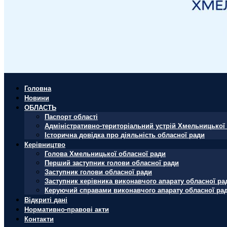
Головна
Новини
ОБЛАСТЬ
Паспорт області
Адміністративно-територіальний устрій Хмельницької 
Історична довідка про діяльність обласної ради
Керівництво
Голова Хмельницької обласної ради
Перший заступник голови обласної ради
Заступник голови обласної ради
Заступник керівника виконавчого апарату обласної ра
Керуючий справами виконавчого апарату обласної ра
Відкриті дані
Нормативно-правові акти
Контакти