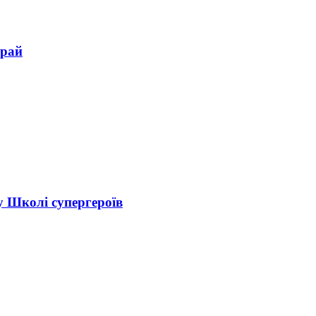
край
 у Школі супергероїв