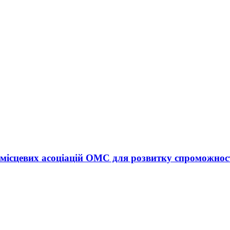
а місцевих асоціацій ОМС для розвитку спроможност