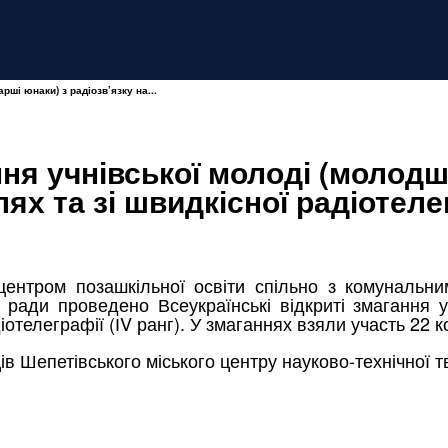
рші юнаки) з радіозв’язку на...
ння учнівської молоді (молодш
ях та зі швидкісної радіотелег
ентром позашкільної освіти спільно з комунальни
ї ради проведено Всеукраїнські відкриті змагання 
іотелеграфії (ІV ранг). У змаганнях взяли участь 22 к
Шепетівського міського центру науково-технічної тво