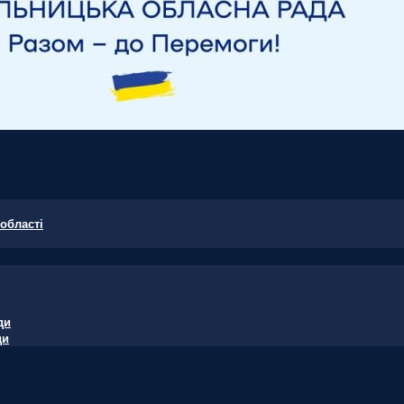
області
ди
ди