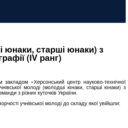
і юнаки, старші юнаки) з
рафії (ІV ранг)
м закладом «Херсонський центр науково-технічної
учнівської молоді (молодші юнаки, старші юнаки) з
оманди з різних куточків України.
рчості учнівської молоді до складу якої увійшли: