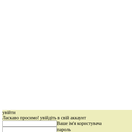
увійти
Ласкаво просимо! увійдіть в свій аккаунт
Ваше ім'я користувача
пароль