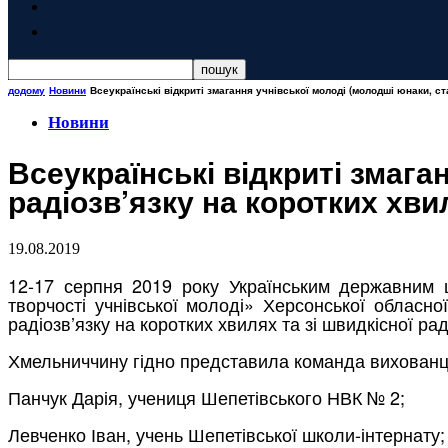
додому
Новини
Всеукраїнські відкриті змагання учнівської молоді (молодші юнаки, ста
Новини
Всеукраїнські відкриті змага
радіозв’язку на коротких хвил
19.08.2019
12-17 серпня 2019 року Українським державним ц
творчості учнівської молоді» Херсонської обласно
радіозв’язку на коротких хвилях та зі швидкісної рад
Хмельниччину гідно представила команда вихованців 
Панчук Дарія, учениця Шепетівського НВК № 2;
Левченко Іван, учень Шепетівської школи-інтернату;