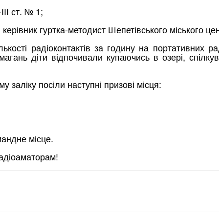
ІІ ст. № 1;
керівник гуртка-методист Шепетівського міського цент
ькості радіоконтактів за годину на портативних ра
агань діти відпочивали купаючись в озері, спілкув
у заліку посіли наступні призові місця:
мандне місце.
радіоаматорам!