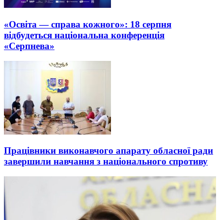
«Освіта — справа кожного»: 18 серпня
відбудеться національна конференція
«Серпнева»
Працівники виконавчого апарату обласної ради
завершили навчання з національного спротиву