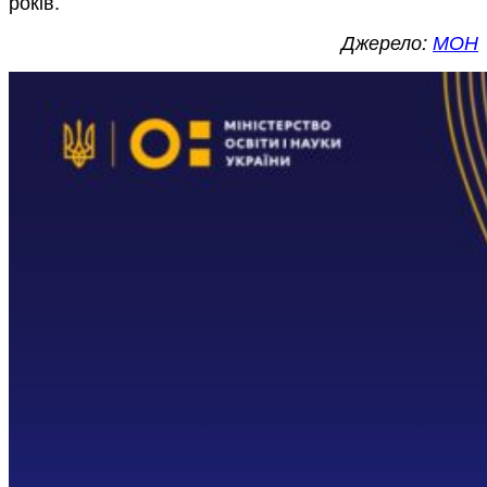
років.
Джерело:
МОН