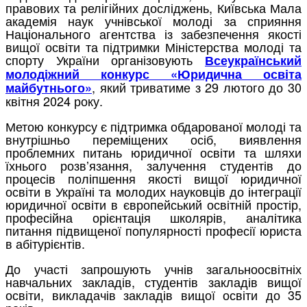
правових та релігійних досліджень, Київська Мала
академія наук учнівської молоді за сприяння
Національного агентства із забезпечення якості
вищої освіти та підтримки Міністерства молоді та
спорту України організовують
Всеукраїнський
молодіжний конкурс «Юридична освіта
, який триватиме з 29 лютого до 30
майбутнього»
квітня 2024 року.
Метою конкурсу є підтримка обдарованої молоді та
внутрішньо переміщених осіб, виявлення
проблемних питань юридичної освіти та шляхи
їхнього розвʼязання, залучення студентів до
процесів поліпшення якості вищої юридичної
освіти в Україні та молодих науковців до інтеграції
юридичної освіти в європейський освітній простір,
професійна орієнтація школярів, аналітика
питання підвищеної популярності професії юриста
в абітурієнтів.
До участі запрошують учнів загальноосвітніх
навчальних закладів, студентів закладів вищої
освіти, викладачів закладів вищої освіти до 35