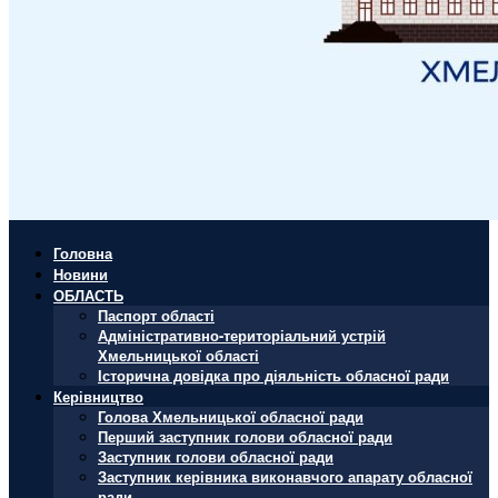
Головна
Новини
ОБЛАСТЬ
Паспорт області
Адміністративно-територіальний устрій
Хмельницької області
Історична довідка про діяльність обласної ради
Керівництво
Голова Хмельницької обласної ради
Перший заступник голови обласної ради
Заступник голови обласної ради
Заступник керівника виконавчого апарату обласної
ради