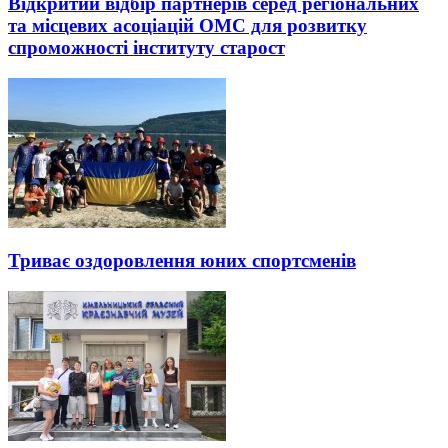
Відкритий відбір партнерів серед регіональних
та місцевих асоціацій ОМС для розвитку
спроможності інституту старост
Триває оздоровлення юних спортсменів