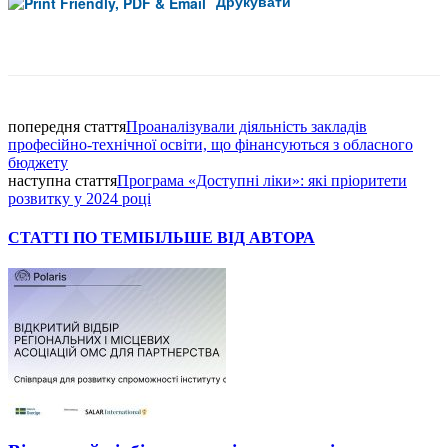
Друкувати
Facebook
попередня стаття
Проаналізували діяльність закладів
професійно-технічної освіти, що фінансуються з обласного
бюджету
наступна стаття
Програма «Доступні ліки»: які пріоритети
розвитку у 2024 році
СТАТТІ ПО ТЕМІ
БІЛЬШЕ ВІД АВТОРА