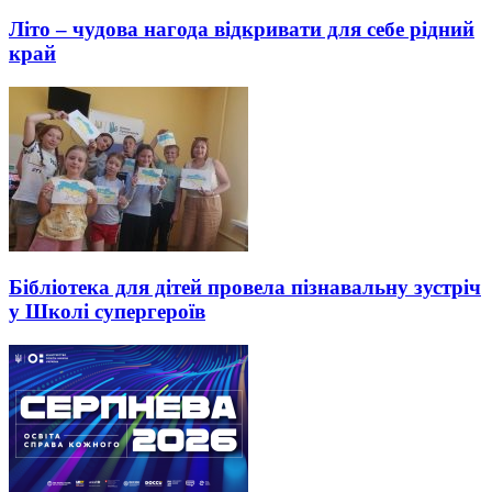
Літо – чудова нагода відкривати для себе рідний
край
Бібліотека для дітей провела пізнавальну зустріч
у Школі супергероїв