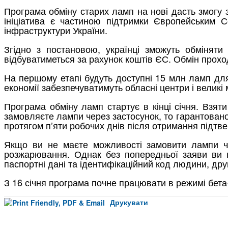
Програма обміну старих ламп на нові дасть змогу 
ініціатива є частиною підтримки Європейським 
інфраструктури України.
Згідно з постановою, українці зможуть обмінят
відбуватиметься за рахунок коштів ЄС. Обмін прохо
На першому етапі будуть доступні 15 млн ламп для
економії забезпечуватимуть обласні центри і великі
Програма обміну ламп стартує в кінці січня. Взя
замовляєте лампи через застосунок, то гарантовано
протягом п’яти робочих днів після отримання підт
Якщо ви не маєте можливості замовити лампи че
розжарювання. Однак без попередньої заяви ви н
паспортні дані та ідентифікаційний код людини, дру
З 16 січня програма почне працювати в режимі бета-т
Друкувати
Facebook