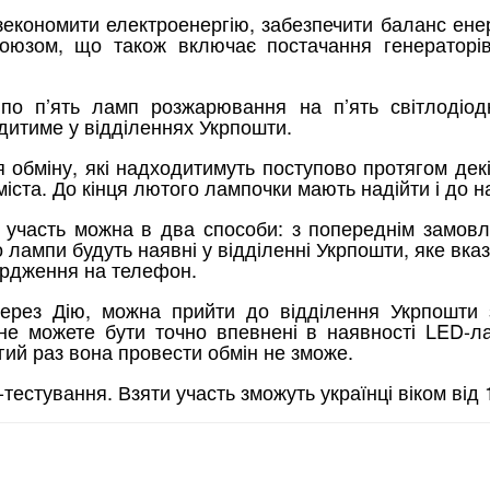
зекономити електроенергію, забезпечити баланс ене
Союзом, що також включає постачання генераторів
и по п’ять ламп розжарювання на п’ять світлоді
дитиме у відділеннях Укрпошти.
 обміну, які надходитимуть поступово протягом де
 міста. До кінця лютого лампочки мають надійти і до 
ти участь можна в два способи: з попереднім замов
 лампи будуть наявні у відділенні Укрпошти, яке вк
вердження на телефон.
рез Дію, можна прийти до відділення Укрпошти 
е можете бути точно впевнені в наявності LED-лам
гий раз вона провести обмін не зможе.
естування. Взяти участь зможуть українці віком від 1