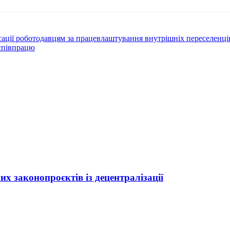
ції роботодавцям за працевлаштування внутрішніх переселенців
 співпрацю
 законопроєктів із децентралізації