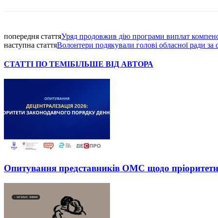
попередня стаття
Уряд продовжив дію програми виплат компенса
наступна стаття
Волонтери подякували голові обласної ради за
СТАТТІ ПО ТЕМІ
БІЛЬШЕ ВІД АВТОРА
Опитування представників ОМС щодо пріоритетних