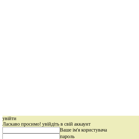
увійти
Ласкаво просимо! увійдіть в свій аккаунт
Ваше ім'я користувача
пароль