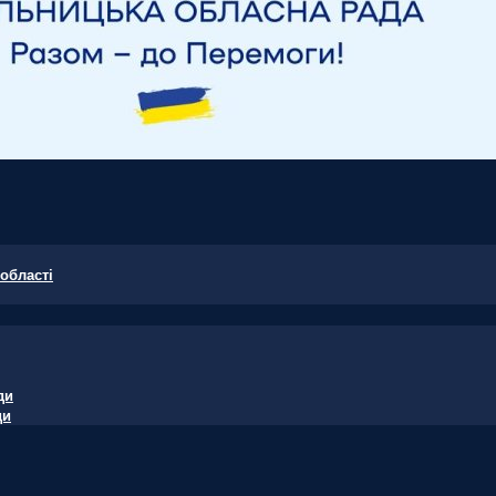
області
ди
ди