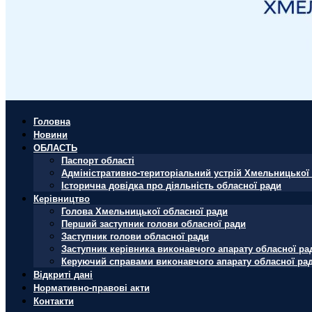
Головна
Новини
ОБЛАСТЬ
Паспорт області
Адміністративно-територіальний устрій Хмельницької 
Історична довідка про діяльність обласної ради
Керівництво
Голова Хмельницької обласної ради
Перший заступник голови обласної ради
Заступник голови обласної ради
Заступник керівника виконавчого апарату обласної ра
Керуючий справами виконавчого апарату обласної ра
Відкриті дані
Нормативно-правові акти
Контакти