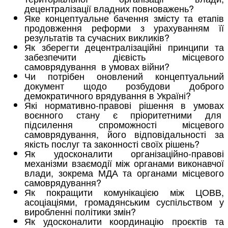
децентралізації владних повноважень?
Яке концептуальне бачення змісту та етапів
продовження реформи з урахуванням її
результатів та сучасних викликів?
Як зберегти децентралізаційні принципи та
забезпечити дієвість місцевого
самоврядування в умовах війни?
Чи потрібен оновлений концептуальний
документ щодо розбудови доброго
демократичного врядування в Україні?
Які нормативно-правові рішення в умовах
воєнного стану є пріоритетними для
підсилення спроможності місцевого
самоврядування, його відповідальності за
якість послуг та законності своїх рішень?
Як удосконалити організаційно-правові
механізми взаємодії між органами виконавчої
влади, зокрема МДА та органами місцевого
самоврядування?
Як покращити комунікацією між ЦОВВ,
асоціаціями, громадянським суспільством у
виробленні політики змін?
Як удосконалити координацію проєктів та