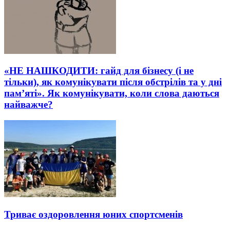
«НЕ НАШКОДИТИ: гайд для бізнесу (і не
тільки), як комунікувати після обстрілів та у дні
пам’яті». Як комунікувати, коли слова даються
найважче?
Триває оздоровлення юних спортсменів