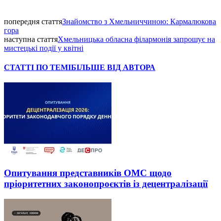
попередня стаття
Знайомство з Хмельниччиною: Кармалюкова
гора
наступна стаття
Хмельницька обласна філармонія запрошує на
мистецькі події у квітні
СТАТТІ ПО ТЕМІ
БІЛЬШЕ ВІД АВТОРА
Опитування представників ОМС щодо
пріоритетних законопроєктів із децентралізації