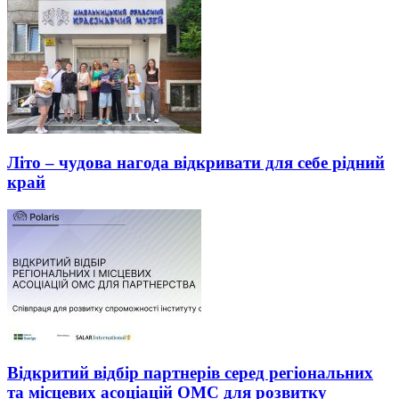
Літо – чудова нагода відкривати для себе рідний
край
Відкритий відбір партнерів серед регіональних
та місцевих асоціацій ОМС для розвитку