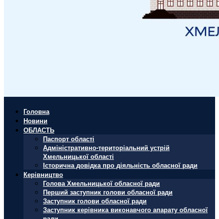
Головна
Новини
ОБЛАСТЬ
Паспорт області
Адміністративно-територіальний устрій
Хмельницької області
Історична довідка про діяльність обласної ради
Керівництво
Голова Хмельницької обласної ради
Перший заступник голови обласної ради
Заступник голови обласної ради
Заступник керівника виконавчого апарату обласної
ради