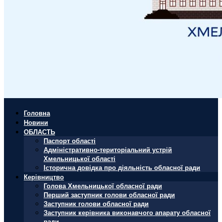
Головна
Новини
ОБЛАСТЬ
Паспорт області
Адміністративно-територіальний устрій
Хмельницької області
Історична довідка про діяльність обласної ради
Керівництво
Голова Хмельницької обласної ради
Перший заступник голови обласної ради
Заступник голови обласної ради
Заступник керівника виконавчого апарату обласної
ради