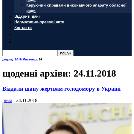
Керуючий справами виконавчого апарату обласної
ради
Відкриті дані
Нормативно-правові акти
Контакти
додому
2018
Листопад
24
щоденні архіви: 24.11.2018
Віддали шану жертвам голодомору в Україні
presa
-
24.11.2018