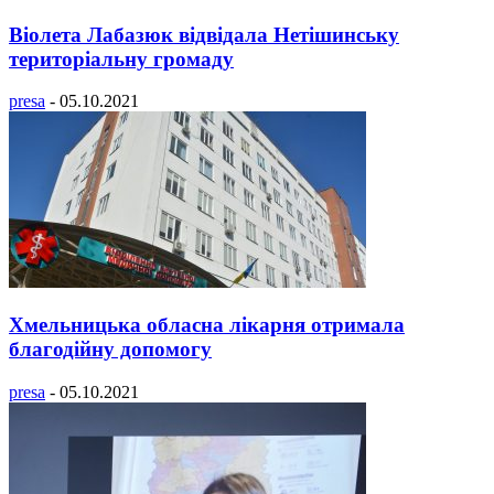
Віолета Лабазюк відвідала Нетішинську
територіальну громаду
presa
-
05.10.2021
Хмельницька обласна лікарня отримала
благодійну допомогу
presa
-
05.10.2021