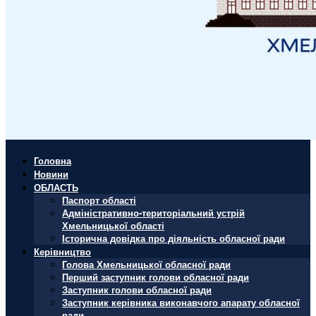
Головна
Новини
ОБЛАСТЬ
Паспорт області
Адміністративно-територіальний устрій
Хмельницької області
Історична довідка про діяльність обласної ради
Керівництво
Голова Хмельницької обласної ради
Перший заступник голови обласної ради
Заступник голови обласної ради
Заступник керівника виконавчого апарату обласної
ради