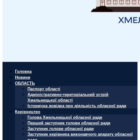
Головна
Новини
ОБЛАСТЬ
Паспорт області
Адміністративно-територіальний устрій
Хмельницької області
Історична довідка про діяльність обласної ради
Керівництво
Голова Хмельницької обласної ради
Перший заступник голови обласної ради
Заступник голови обласної ради
Заступник керівника виконавчого апарату обласної
ради