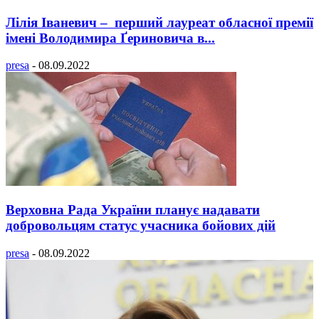
Лілія Іваневич – перший лауреат обласної премії
імені Володимира Ґериновича в...
presa
-
08.09.2022
Верховна Рада України планує надавати
добровольцям статус учасника бойових дій
presa
-
08.09.2022