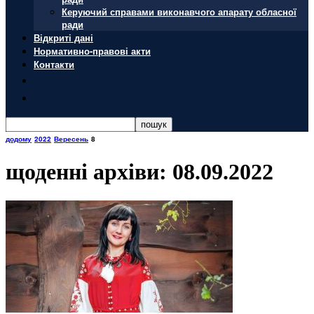
Керуючий справами виконавчого апарату обласної
ради
Відкриті дані
Нормативно-правові акти
Контакти
додому
2022
Вересень
8
щоденні архіви: 08.09.2022