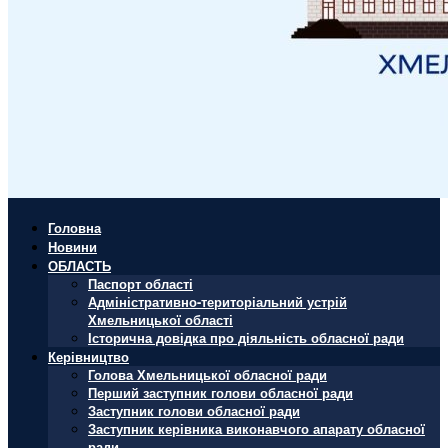
Головна
Новини
ОБЛАСТЬ
Паспорт області
Адміністративно-територіальний устрій
Хмельницької області
Історична довідка про діяльність обласної ради
Керівництво
Голова Хмельницької обласної ради
Перший заступник голови обласної ради
Заступник голови обласної ради
Заступник керівника виконавчого апарату обласної
ради