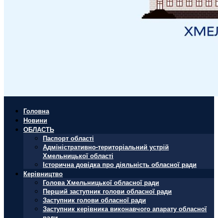
Головна
Новини
ОБЛАСТЬ
Паспорт області
Адміністративно-територіальний устрій
Хмельницької області
Історична довідка про діяльність обласної ради
Керівництво
Голова Хмельницької обласної ради
Перший заступник голови обласної ради
Заступник голови обласної ради
Заступник керівника виконавчого апарату обласної
ради