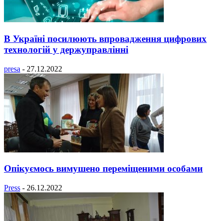
В Україні посилюють впровадження цифрових
технологій у держуправлінні
presa
-
27.12.2022
Опікуємось вимушено переміщеними особами
Press
-
26.12.2022