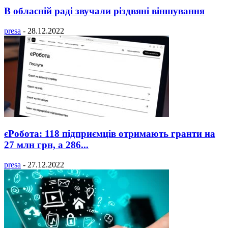
В обласній раді звучали різдвяні віншування
presa
-
28.12.2022
єРобота: 118 підприємців отримають гранти на
27 млн грн, а 286...
presa
-
27.12.2022