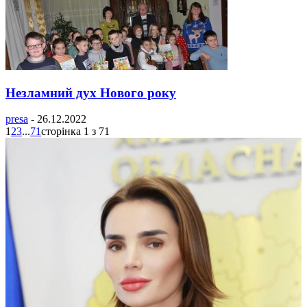
Незламний дух Нового року
presa
-
26.12.2022
1
2
3
...
71
сторінка 1 з 71