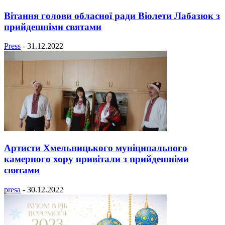
Вітання голови обласної ради Віолети Лабазюк з
прийдешніми святами
Press
-
31.12.2022
Артисти Хмельницького муніципального
камерного хору привітали з прийдешніми
святами
presa
-
30.12.2022