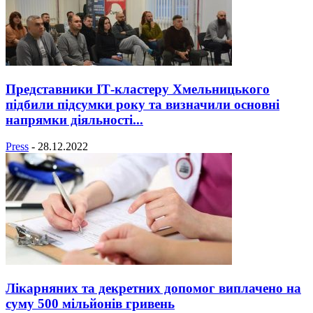
Представники ІТ-кластеру Хмельницького
підбили підсумки року та визначили основні
напрямки діяльності...
Press
-
28.12.2022
Лікарняних та декретних допомог виплачено на
суму 500 мільйонів гривень