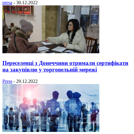
presa
-
30.12.2022
Переселенці з Донеччини отримали сертифікати
на закупівлю у торговельній мережі
Press
-
29.12.2022