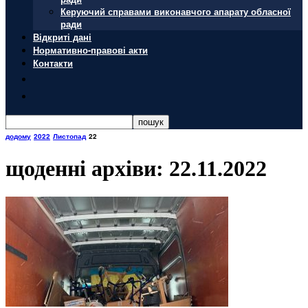
Керуючий справами виконавчого апарату обласної
ради
Відкриті дані
Нормативно-правові акти
Контакти
додому
2022
Листопад
22
щоденні архіви: 22.11.2022