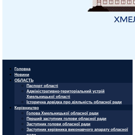
Головна
Новини
ОБЛАСТЬ
Паспорт області
Адміністративно-територіальний устрій
Хмельницької області
Історична довідка про діяльність обласної ради
Керівництво
Голова Хмельницької обласної ради
Перший заступник голови обласної ради
Заступник голови обласної ради
Заступник керівника виконавчого апарату обласної
ради