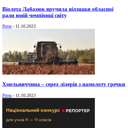
Віолета Лабазюк вручила відзнаки обласної
ради юній чемпіонці світу
Press
-
11.10.2023
Хмельниччина – серед лідерів з намолоту гречки
Press
-
11.10.2023