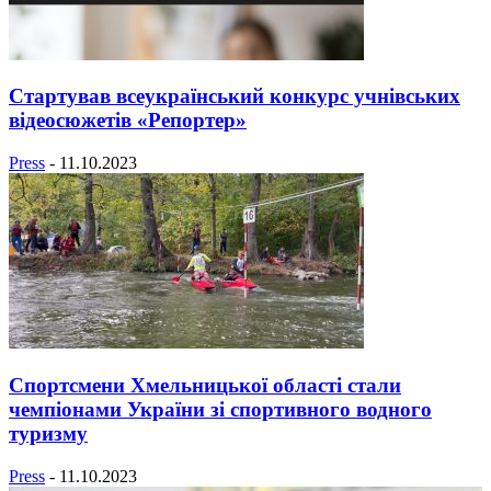
Стартував всеукраїнський конкурс учнівських
відеосюжетів «Репортер»
Press
-
11.10.2023
Спортсмени Хмельницької області стали
чемпіонами України зі спортивного водного
туризму
Press
-
11.10.2023