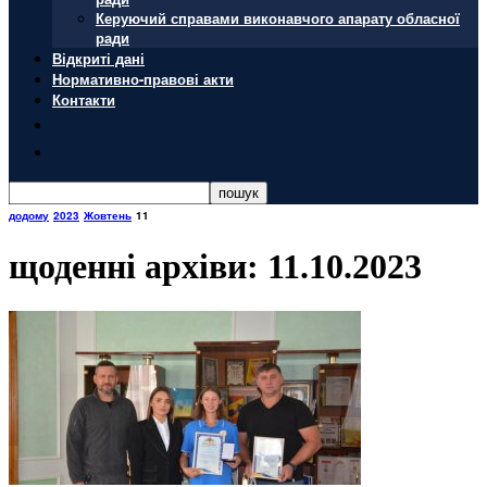
Керуючий справами виконавчого апарату обласної
ради
Відкриті дані
Нормативно-правові акти
Контакти
додому
2023
Жовтень
11
щоденні архіви: 11.10.2023