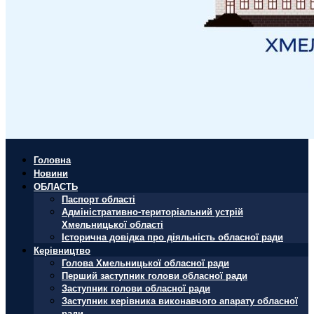
Головна
Новини
ОБЛАСТЬ
Паспорт області
Адміністративно-територіальний устрій
Хмельницької області
Історична довідка про діяльність обласної ради
Керівництво
Голова Хмельницької обласної ради
Перший заступник голови обласної ради
Заступник голови обласної ради
Заступник керівника виконавчого апарату обласної
ради