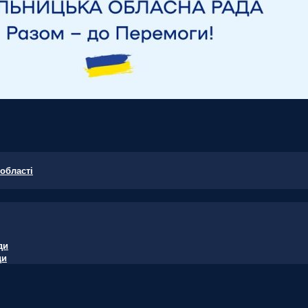
області
ди
ди