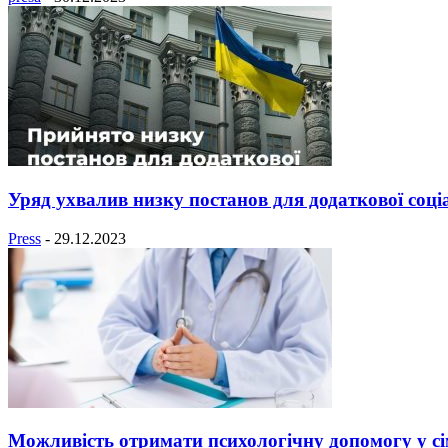
Уряд ухвалив низку постанов для додаткової соціа
Press
-
29.12.2023
Можливість отримати психологічну допомогу у сіме