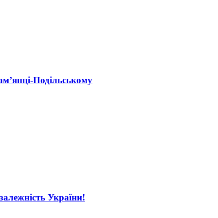
ам’янці-Подільському
езалежність України!