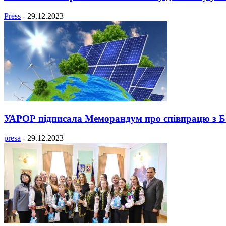
Press
-
29.12.2023
УАРОР підписала Меморандум про співпрацю з БО
presa
-
29.12.2023