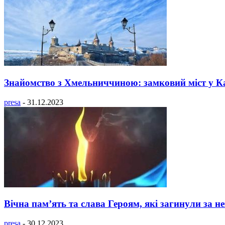
Знайомство з Хмельниччиною: замковий міст у К
presa
-
31.12.2023
Вічна пам’ять та слава Героям, які загинули за н
presa
-
30.12.2023