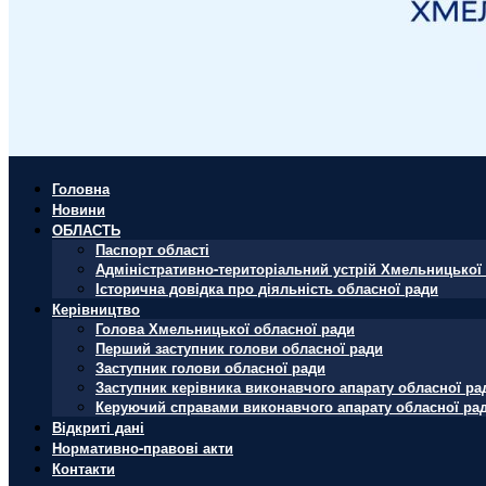
Головна
Новини
ОБЛАСТЬ
Паспорт області
Адміністративно-територіальний устрій Хмельницької 
Історична довідка про діяльність обласної ради
Керівництво
Голова Хмельницької обласної ради
Перший заступник голови обласної ради
Заступник голови обласної ради
Заступник керівника виконавчого апарату обласної ра
Керуючий справами виконавчого апарату обласної ра
Відкриті дані
Нормативно-правові акти
Контакти