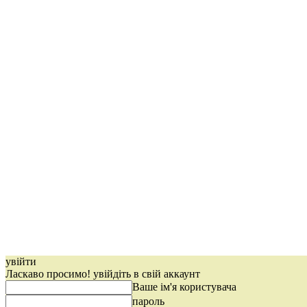
увійти
Ласкаво просимо! увійдіть в свій аккаунт
Ваше ім'я користувача
пароль