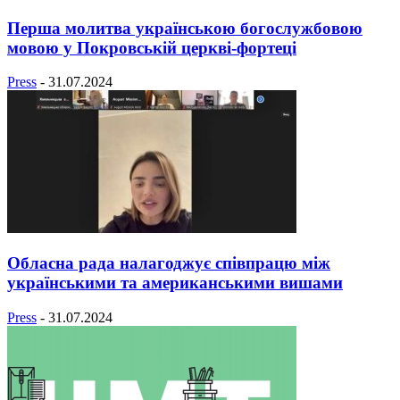
Перша молитва українською богослужбовою
мовою у Покровській церкві-фортеці
Press
-
31.07.2024
Обласна рада налагоджує співпрацю між
українськими та американськими вишами
Press
-
31.07.2024