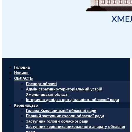
Головна
Новини
ОБЛАСТЬ
Паспорт області
Адміністративно-територіальний устрій
Хмельницької області
Історична довідка про діяльність обласної ради
Керівництво
Голова Хмельницької обласної ради
Перший заступник голови обласної ради
Заступник голови обласної ради
Заступник керівника виконавчого апарату обласної
ради