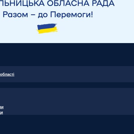
області
ди
ди