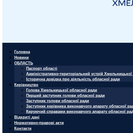
Головна
Новини
ОБЛАСТЬ
Паспорт області
Адміністративно-територіальний устрій Хмельницької 
Історична довідка про діяльність обласної ради
Керівництво
Голова Хмельницької обласної ради
Перший заступник голови обласної ради
Заступник голови обласної ради
Заступник керівника виконавчого апарату обласної ра
Керуючий справами виконавчого апарату обласної ра
Відкриті дані
Нормативно-правові акти
Контакти