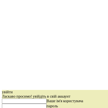
увійти
Ласкаво просимо! увійдіть в свій аккаунт
Ваше ім'я користувача
пароль