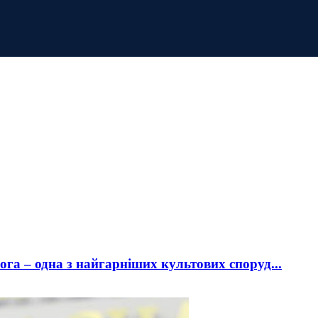
га – одна з найгарніших культових споруд...