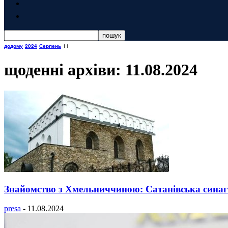
додому
2024
Серпень
11
щоденні архіви: 11.08.2024
Знайомство з Хмельниччиною: Сатанівська синаго
presa
-
11.08.2024