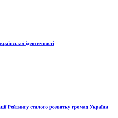
раїнської ідентичності
ції Рейтингу сталого розвитку громад України