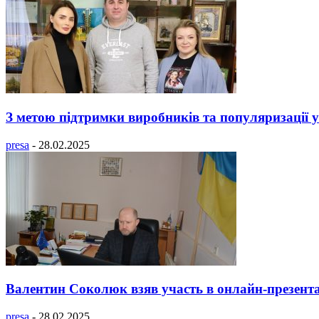
З метою підтримки виробників та популяризації ук
presa
-
28.02.2025
Валентин Соколюк взяв участь в онлайн-презента
presa
-
28.02.2025