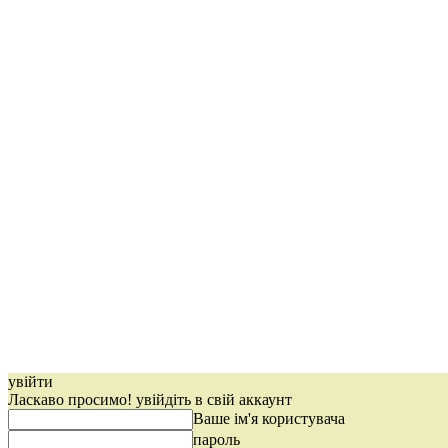
увійти
Ласкаво просимо! увійдіть в свій аккаунт
Ваше ім'я користувача
пароль