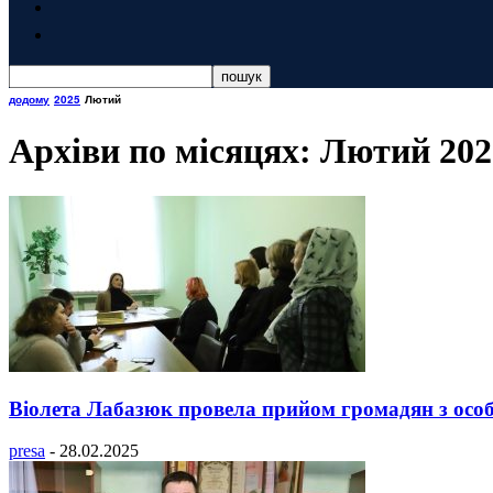
додому
2025
Лютий
Архіви по місяцях: Лютий 202
Віолета Лабазюк провела прийом громадян з осо
presa
-
28.02.2025