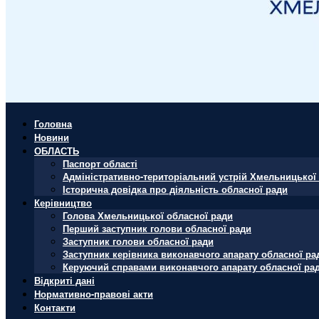
Головна
Новини
ОБЛАСТЬ
Паспорт області
Адміністративно-територіальний устрій Хмельницької 
Історична довідка про діяльність обласної ради
Керівництво
Голова Хмельницької обласної ради
Перший заступник голови обласної ради
Заступник голови обласної ради
Заступник керівника виконавчого апарату обласної ра
Керуючий справами виконавчого апарату обласної ра
Відкриті дані
Нормативно-правові акти
Контакти