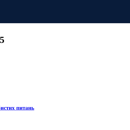
5
бистих питань