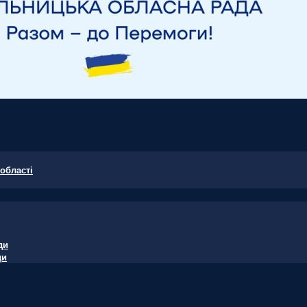
області
ди
ди