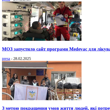
МОЗ запустило сайт програми Medevac для лікуван
presa
-
28.02.2025
З метою покращення умов життя людей, які потре