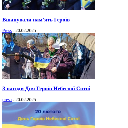
Вшанували пам’ять Героїв
Press
-
20.02.2025
З нагоди Дня Героїв Небесної Сотні
presa
-
20.02.2025