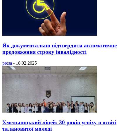
Як документально підтвердити автоматичне
продовження строку інвалідності
presa
-
18.02.2025
Хмельницький ліцей: 30 років успіху в освіті
талановитої молоді