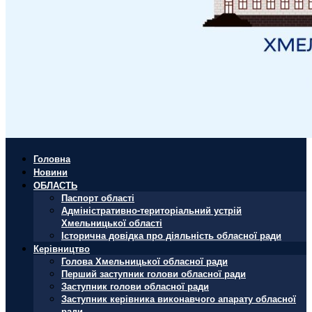
Головна
Новини
ОБЛАСТЬ
Паспорт області
Адміністративно-територіальний устрій
Хмельницької області
Історична довідка про діяльність обласної ради
Керівництво
Голова Хмельницької обласної ради
Перший заступник голови обласної ради
Заступник голови обласної ради
Заступник керівника виконавчого апарату обласної
ради