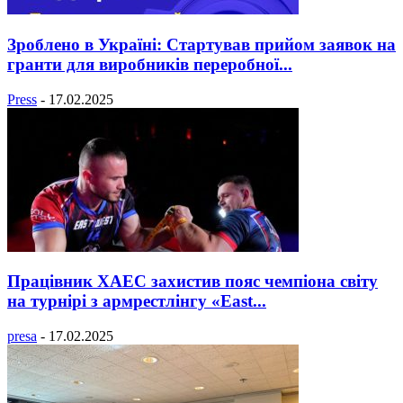
Зроблено в Україні: Стартував прийом заявок на
гранти для виробників переробної...
Press
-
17.02.2025
Працівник ХАЕС захистив пояс чемпіона світу
на турнірі з армрестлінгу «East...
presa
-
17.02.2025