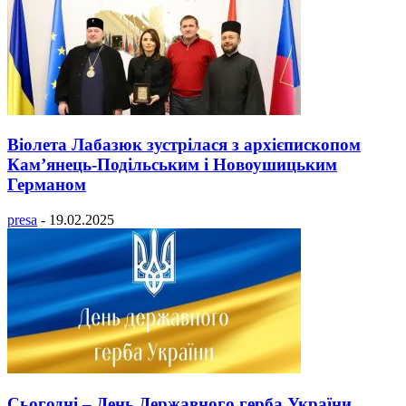
Віолета Лабазюк зустрілася з архієпископом
Кам’янець-Подільським і Новоушицьким
Германом
presa
-
19.02.2025
Сьогодні – День Державного герба України