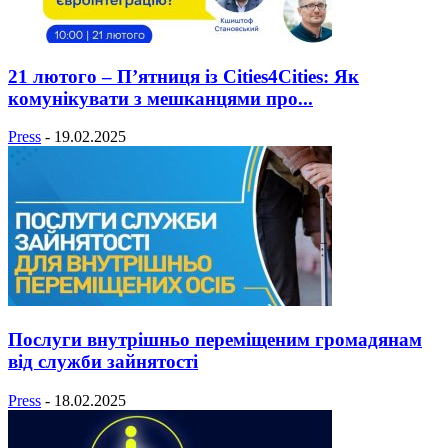
21 лютого – П’ятниця із Cities4Cities: Як
комунікувати з мешканцями про...
Press
-
19.02.2025
Послуги внутрішньо переміщеним громадянам
від служби зайнятості
Press
-
18.02.2025