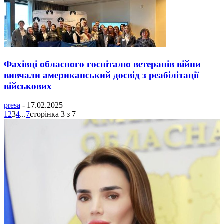
Фахівці обласного госпіталю ветеранів війни
вивчали американський досвід з реабілітації
військових
presa
-
17.02.2025
1
2
3
4
...
7
сторінка 3 з 7