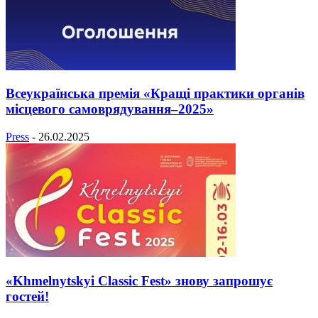
Всеукраїнська премія «Кращі практики органів
місцевого самоврядування–2025»
Press
-
26.02.2025
«Khmelnytskyi Classic Fest» знову запрошує
гостей!