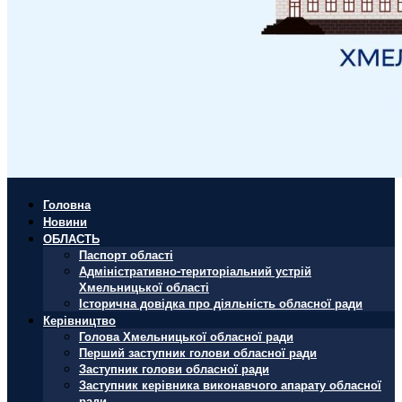
Головна
Новини
ОБЛАСТЬ
Паспорт області
Адміністративно-територіальний устрій
Хмельницької області
Історична довідка про діяльність обласної ради
Керівництво
Голова Хмельницької обласної ради
Перший заступник голови обласної ради
Заступник голови обласної ради
Заступник керівника виконавчого апарату обласної
ради