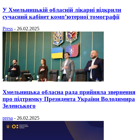
У Хмельницькій обласній лікарні відкрили
сучасний кабінет комп’ютерної томографії
Press
-
26.02.2025
Хмельницька обласна рада прийняла звернення
про підтримку Президента України Володимира
Зеленського
presa
-
26.02.2025