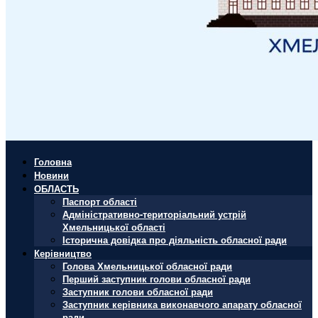
Головна
Новини
ОБЛАСТЬ
Паспорт області
Адміністративно-територіальний устрій
Хмельницької області
Історична довідка про діяльність обласної ради
Керівництво
Голова Хмельницької обласної ради
Перший заступник голови обласної ради
Заступник голови обласної ради
Заступник керівника виконавчого апарату обласної
ради