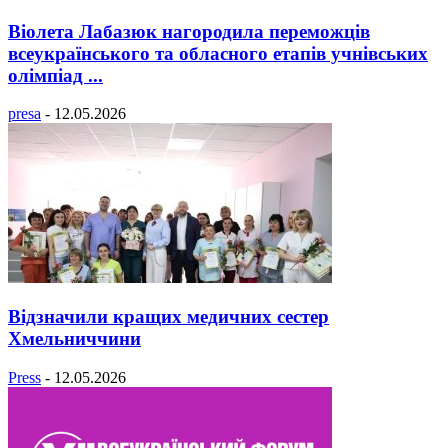
Віолета Лабазюк нагородила переможців
всеукраїнського та обласного етапів учнівських
олімпіад ...
presa
-
12.05.2026
Відзначили кращих медичних сестер
Хмельниччини
Press
-
12.05.2026