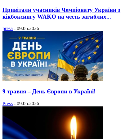
Привітали учасників Чемпіонату України з
кікбоксингу WAKO на честь загиблих...
presa
-
09.05.2026
9 травня – День Європи в Україні!
Press
-
09.05.2026