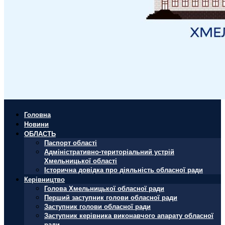
Головна
Новини
ОБЛАСТЬ
Паспорт області
Адміністративно-територіальний устрій
Хмельницької області
Історична довідка про діяльність обласної ради
Керівництво
Голова Хмельницької обласної ради
Перший заступник голови обласної ради
Заступник голови обласної ради
Заступник керівника виконавчого апарату обласної
ради