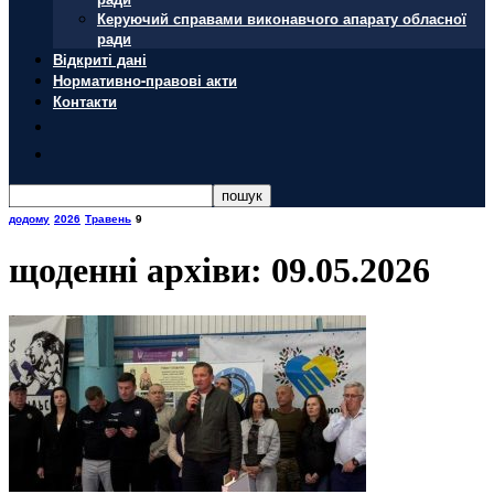
Керуючий справами виконавчого апарату обласної
ради
Відкриті дані
Нормативно-правові акти
Контакти
додому
2026
Травень
9
щоденні архіви: 09.05.2026