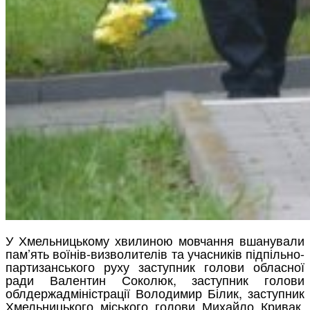
У Хмельницькому хвилиною мовчання вшанували
пам’ять воїнів-визволителів та учасників підпільно-
партизанського руху заступник голови обласної
ради Валентин Соколюк, заступник голови
облдержадміністрації Володимир Білик, заступник
Хмельницького міського голови Михайло Кривак,