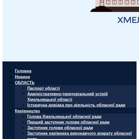
Головна
Новини
ОБЛАСТЬ
Паспорт області
Адміністративно-територіальний устрій
Хмельницької області
Історична довідка про діяльність обласної ради
Керівництво
Голова Хмельницької обласної ради
Перший заступник голови обласної ради
Заступник голови обласної ради
Заступник керівника виконавчого апарату обласної
ради