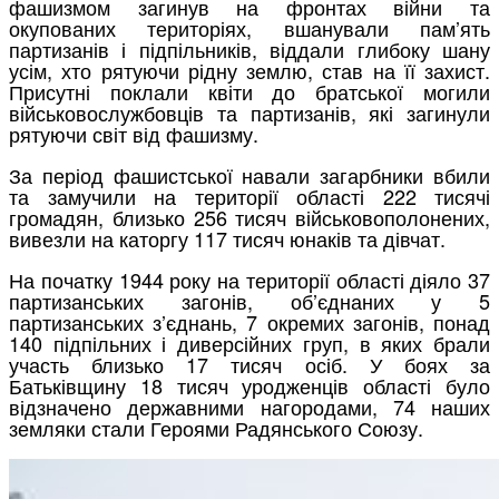
фашизмом загинув на фронтах війни та
окупованих територіях, вшанували пам’ять
партизанів і підпільників, віддали глибоку шану
усім, хто рятуючи рідну землю, став на її захист.
Присутні поклали квіти до братської могили
військовослужбовців та партизанів, які загинули
рятуючи світ від фашизму.
За період фашистської навали загарбники вбили
та замучили на території області 222 тисячі
громадян, близько 256 тисяч військовополонених,
вивезли на каторгу 117 тисяч юнаків та дівчат.
На початку 1944 року на території області діяло 37
партизанських загонів, об’єднаних у 5
партизанських з’єднань, 7 окремих загонів, понад
140 підпільних і диверсійних груп, в яких брали
участь близько 17 тисяч осіб. У боях за
Батьківщину 18 тисяч уродженців області було
відзначено державними нагородами, 74 наших
земляки стали Героями Радянського Союзу.