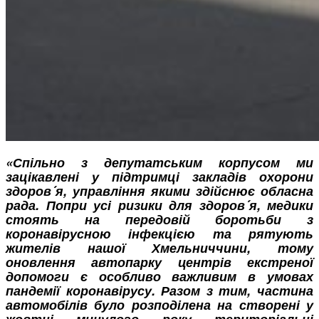
«Спільно з депутатським корпусом ми
зацікавлені у підтримці закладів охорони
здоров´я, управління якими здійснює обласна
рада. Попри усі ризики для здоров´я, медики
стоять на передовій боротьби з
коронавірусною інфекцією та рятують
жителів нашої Хмельниччини, тому
оновлення автопарку центрів екстреної
допомоги є особливо важливим в умовах
пандемії коронавірусу. Разом з тим, частина
автомобілів було розподілена на створені у
жовтні минулого року територіальні