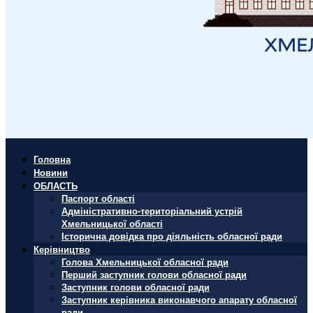
Головна
Новини
ОБЛАСТЬ
Паспорт області
Адміністративно-територіальний устрій
Хмельницької області
Історична довідка про діяльність обласної ради
Керівництво
Голова Хмельницької обласної ради
Перший заступник голови обласної ради
Заступник голови обласної ради
Заступник керівника виконавчого апарату обласної
ради