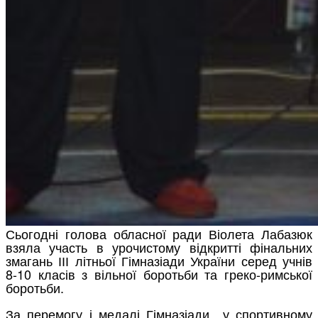
Сьогодні голова обласної ради Віолета Лабазюк
взяла участь в урочистому відкритті фінальних
змагань ІІІ літньої Гімназіади України серед учнів
8-10 класів з вільної боротьби та греко-римської
боротьби.
За перемогу і медалі Гімназіади у спортивному