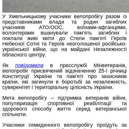
У Хмельницькому учасники велопробігу разом із
представниками влади та родин загиблих
учасників АТО/ООС, воїнами-афганцями,
волонтерами вшанували пам’ять загиблих і
поклали живі квіти до Стели пам‘яті Героїв
Небесної Сотні та Героїв неоголошеної російсько-
української війни, що на майдані Незалежності
обласного центру.
Як
повідомили
в пресслужбі Мінветеранів,
велопробіг присвячений відзначенню 25-ї річниці
Конституції України та пам’яті про захисників
країни, які загинули в боротьбі за незалежність,
суверенітет і територіальну цілісність України.
Мета велопробігу – підтримка ветеранів війни,
популяризація спортивної реабілітації та
здорового способу життя серед ветеранської
спільноти.
Учасники семиденного велопробігу проїдуть за