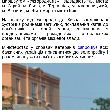
маршрутом «Ужгород-Київ» і відвідають такі міста:
м. Стрий, м. Львів, м. Тернопіль, м. Хмельницький,
м. Вінниця, м. Житомир та місто Київ.
На шляху від Ужгорода до Києва заплановані
зустрічі з родинами загиблих, покладання квітів до
пам’ятників та алей слави, спілкування з
представниками громадських ветеранських
організацій та органів місцевої влади.
Міністерство у справах ветеранів
запрошує
всіх
бажаючих українців приєднатися до велопробігу і
разом вшанувати пам’ять загиблих захисників.