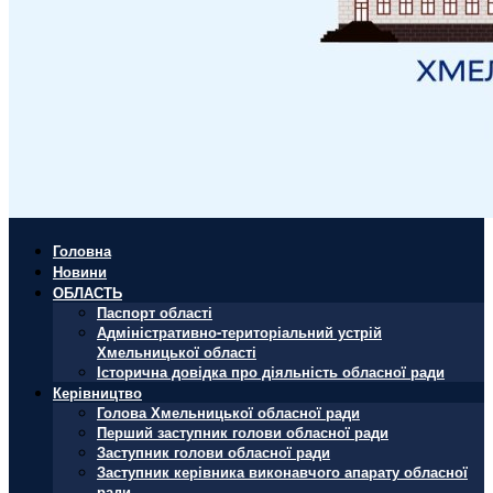
Головна
Новини
ОБЛАСТЬ
Паспорт області
Адміністративно-територіальний устрій
Хмельницької області
Історична довідка про діяльність обласної ради
Керівництво
Голова Хмельницької обласної ради
Перший заступник голови обласної ради
Заступник голови обласної ради
Заступник керівника виконавчого апарату обласної
ради