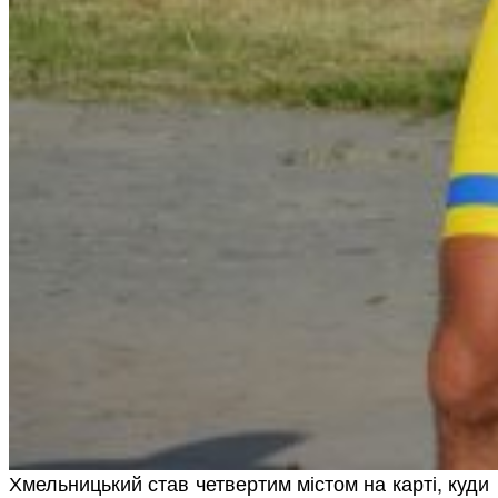
Хмельницький став четвертим містом на карті, куди