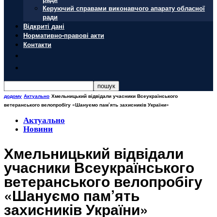
Керуючий справами виконавчого апарату обласної
ради
Відкриті дані
Нормативно-правові акти
Контакти
додому
Актуально
Хмельницький відвідали учасники Всеукраїнського
ветеранського велопробігу «Шануємо пам’ять захисників України»
Актуально
Новини
Хмельницький відвідали
учасники Всеукраїнського
ветеранського велопробігу
«Шануємо пам’ять
захисників України»