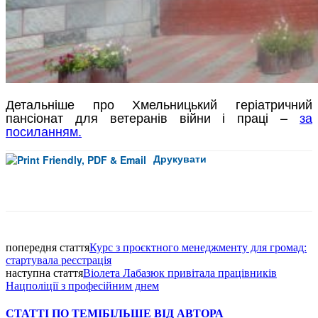
Детальніше про Хмельницький геріатричний
пансіонат для ветеранів війни і праці –
за
посиланням.
Друкувати
Facebook
попередня стаття
Курс з проєктного менеджменту для громад:
стартувала реєстрація
наступна стаття
Віолета Лабазюк привітала працівників
Нацполіції з професійним днем
СТАТТІ ПО ТЕМІ
БІЛЬШЕ ВІД АВТОРА