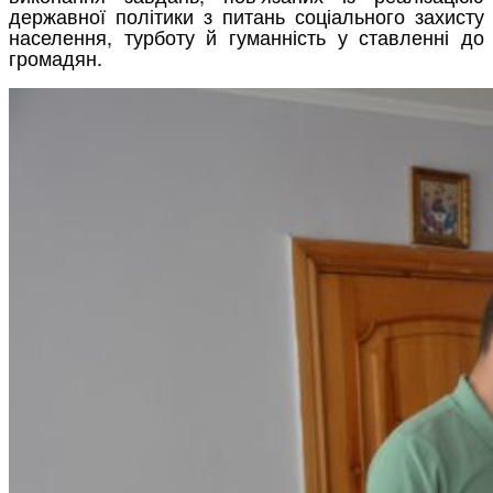
державної політики з питань соціального захисту
населення, турботу й гуманність у ставленні до
громадян.