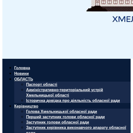
Головна
Новини
ОБЛАСТЬ
Паспорт області
Адміністративно-територіальний устрій
Хмельницької області
Історична довідка про діяльність обласної ради
Керівництво
Голова Хмельницької обласної ради
Перший заступник голови обласної ради
Заступник голови обласної ради
Заступник керівника виконавчого апарату обласної
ради