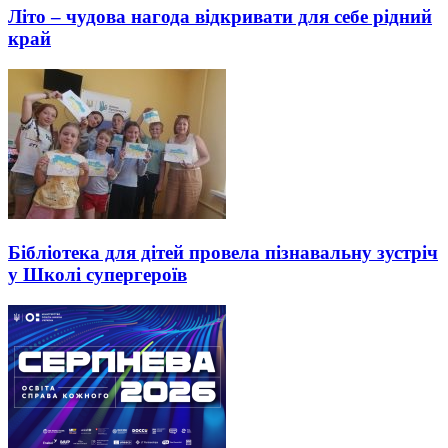
Літо – чудова нагода відкривати для себе рідний
край
Бібліотека для дітей провела пізнавальну зустріч
у Школі супергероїв