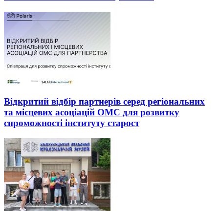
Відкритий відбір партнерів серед регіональних
та місцевих асоціацій ОМС для розвитку
спроможності інституту старост