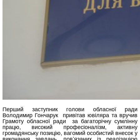
Перший заступник голови обласної ради
Володимир Гончарук привітав ювіляра та вручив
Грамоту обласної ради за багаторічну сумлінну
працю, високий професіоналізм, активну
громадянську позицію, вагомий особистий внесок у
виконання завдань, пов’язаних із реалізацією