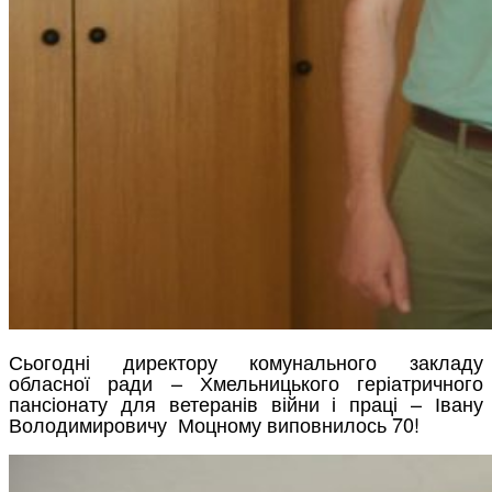
Сьогодні директору комунального закладу
обласної ради – Хмельницького геріатричного
пансіонату для ветеранів війни і праці – Івану
Володимировичу Моцному виповнилось 70!