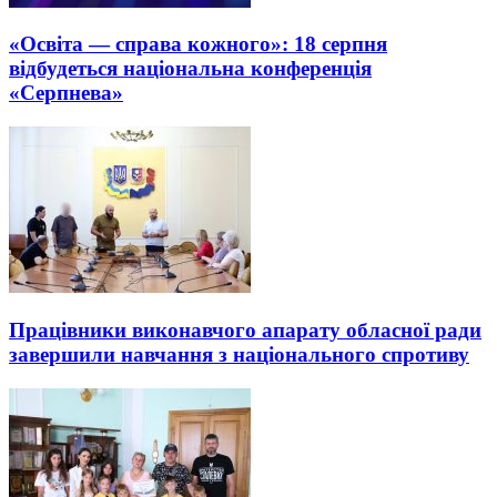
«Освіта — справа кожного»: 18 серпня
відбудеться національна конференція
«Серпнева»
Працівники виконавчого апарату обласної ради
завершили навчання з національного спротиву