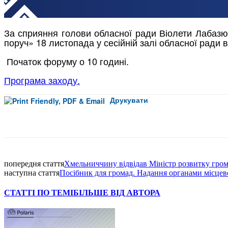
За сприяння голови обласної ради Віолети Лабазю
поруч» 18 листопада у сесійній залі обласної ради 
Початок форуму о 10 годині.
Програма заходу.
Друкувати
Facebook
попередня стаття
Хмельниччину відвідав Міністр розвитку гром
наступна стаття
Посібник для громад. Надання органами місцев
СТАТТІ ПО ТЕМІ
БІЛЬШЕ ВІД АВТОРА