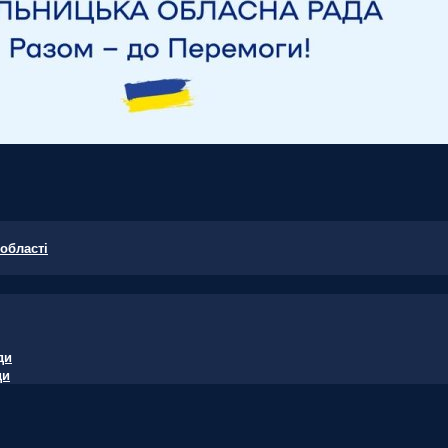
області
ди
ди