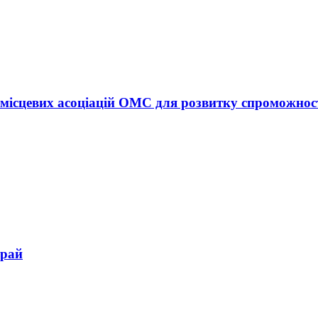
а місцевих асоціацій ОМС для розвитку спроможност
край