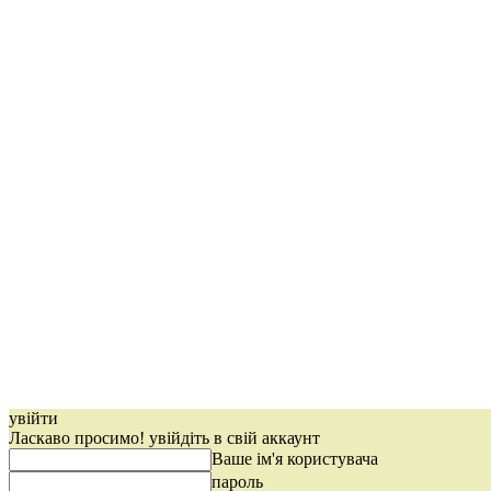
увійти
Ласкаво просимо! увійдіть в свій аккаунт
Ваше ім'я користувача
пароль