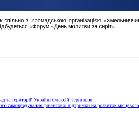
к спільно з громадською організацією «Хмельниччин
відбудеться «Форум «День молитви за сиріт».
ад та територій України Олексій Чернишов
ого самоврядування фінансової підтримки на розвиток місцевог