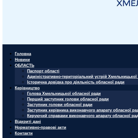
Головна
Новини
ОБЛАСТЬ
Паспорт області
Адміністративно-територіальний устрій Хмельницької 
Історична довідка про діяльність обласної ради
Керівництво
Голова Хмельницької обласної ради
Перший заступник голови обласної ради
Заступник голови обласної ради
Заступник керівника виконавчого апарату обласної ра
Керуючий справами виконавчого апарату обласної ра
Відкриті дані
Нормативно-правові акти
Контакти