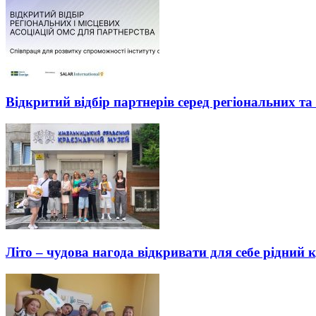
Відкритий відбір партнерів серед регіональних т
Літо – чудова нагода відкривати для себе рідний 