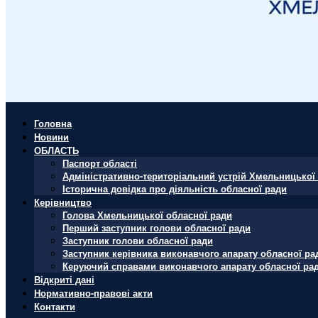
Головна
Новини
ОБЛАСТЬ
Паспорт області
Адміністративно-територіальний устрій Хмельницької 
Історична довідка про діяльність обласної ради
Керівництво
Голова Хмельницької обласної ради
Перший заступник голови обласної ради
Заступник голови обласної ради
Заступник керівника виконавчого апарату обласної ра
Керуючий справами виконавчого апарату обласної ра
Відкриті дані
Нормативно-правові акти
Контакти