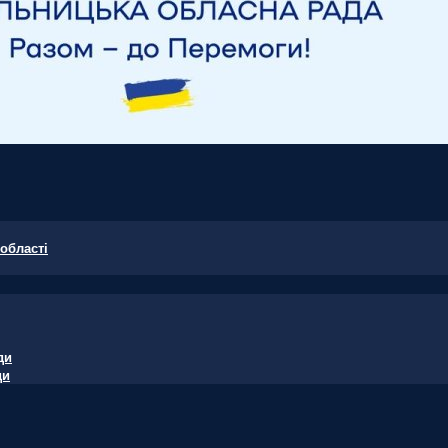
області
ди
ди