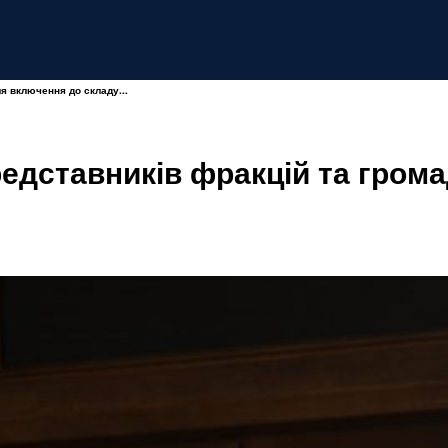
я включення до складу...
редставників фракцій та гром