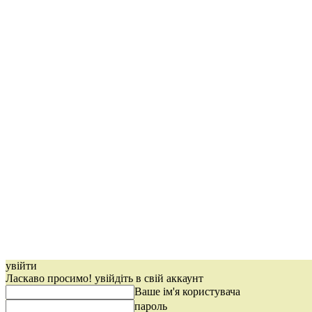
увійти
Ласкаво просимо! увійдіть в свій аккаунт
Ваше ім'я користувача
пароль