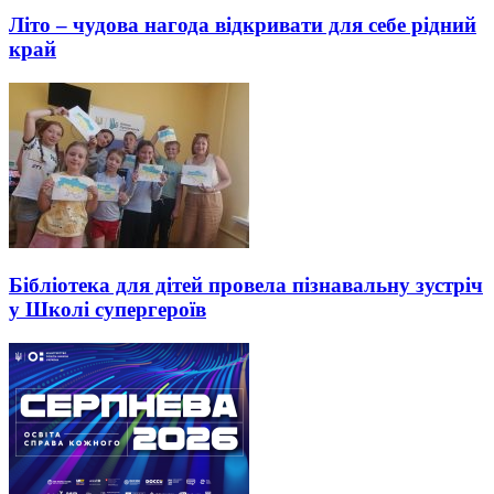
Літо – чудова нагода відкривати для себе рідний
край
Бібліотека для дітей провела пізнавальну зустріч
у Школі супергероїв