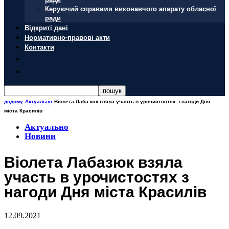
Керуючий справами виконавчого апарату обласної
ради
Відкриті дані
Нормативно-правові акти
Контакти
додому
Актуально
Віолета Лабазюк взяла участь в урочистостях з нагоди Дня
міста Красилів
Актуально
Новини
Віолета Лабазюк взяла
участь в урочистостях з
нагоди Дня міста Красилів
12.09.2021