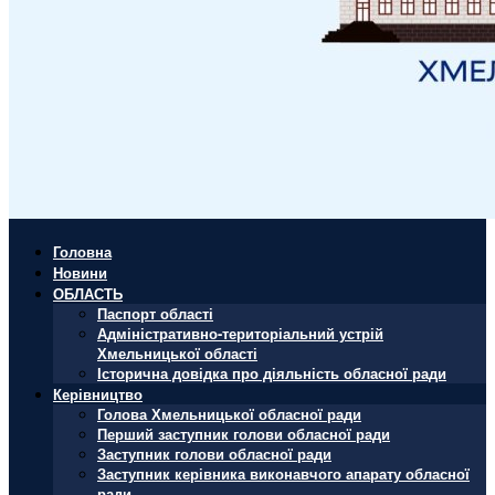
Головна
Новини
ОБЛАСТЬ
Паспорт області
Адміністративно-територіальний устрій
Хмельницької області
Історична довідка про діяльність обласної ради
Керівництво
Голова Хмельницької обласної ради
Перший заступник голови обласної ради
Заступник голови обласної ради
Заступник керівника виконавчого апарату обласної
ради