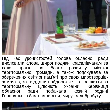
Під час урочистостей голова обласної ради
висловила слова щирої подяки красилівчанам за
їхню працю на благо розвитку міської
територіальної громади, а також подякувала за
збереження світлої пам’яті про своїх миротворців-
земляків, які віддали найдорожче – своє життя за
територіальну цілісність України. Керівниця
обласної ради побажала кожній родині
Господнього благословення, миру та добробуту.