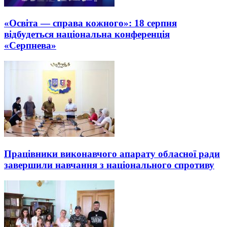
«Освіта — справа кожного»: 18 серпня
відбудеться національна конференція
«Серпнева»
Працівники виконавчого апарату обласної ради
завершили навчання з національного спротиву