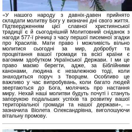
«У нашого народу з давніх-давен прийнято
складати молитву Богу у визначні дні свого життя.
Підтвердженням цієї славної християнської
традиції є й сьогоднішній Молитовний сніданок з
нагоди 577-ї річниці з часу першої писемної згадки
про Красилів. Мати право і можливість вільно
молитися сьогодні за мир, добробут та
процвітання вашої громади та всієї країни є
вагомим здобутком Української Держави. І ми це
право маємо берегти, адже, за Біблійними
канонами, людина є незалежною тоді, коли
знаходиться поруч з Творцем. Особливо це
важливо у час випробувань, коли багато людей
звертаються до Бога, молячись про настання
миру. Нехай наші молитви будуть почуті і стануть
запорукою подальших успіхів та розвитку вашої
територіальної громади та нашої держави», –
зазначила Віолета Олександрівна, виголошуючи
вітальну промову.