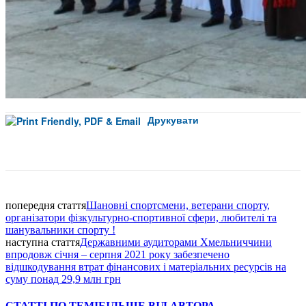
Друкувати
Facebook
попередня стаття
Шановні спортсмени, ветерани спорту,
організатори фізкультурно-спортивної сфери, любителі та
шанувальники спорту !
наступна стаття
Державними аудиторами Хмельниччини
впродовж січня – серпня 2021 року забезпечено
відшкодування втрат фінансових і матеріальних ресурсів на
суму понад 29,9 млн грн
СТАТТІ ПО ТЕМІ
БІЛЬШЕ ВІД АВТОРА