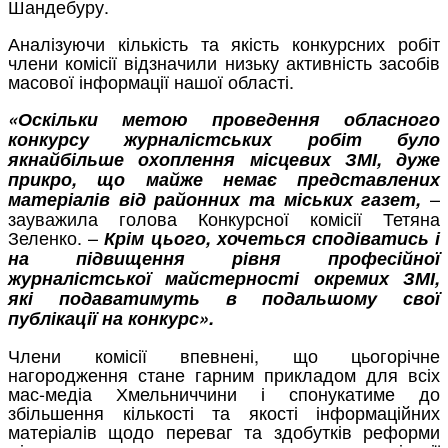
Шандебуру.
Аналізуючи кількість та якість конкурсних робіт
члени комісії відзначили низьку активність засобів
масової інформації нашої області.
«Оскільки метою проведення обласного
конкурсу журналістських робіт було
якнайбільше охоплення місцевих ЗМІ, дуже
прикро, що майже немає представлених
–
матеріалів від районних та міських газет,
зауважила голова Конкурсної комісії Тетяна
Зеленко. –
Крім цього, хочеться сподіватись і
на підвищення рівня професійної
журналістської майстерності окремих ЗМІ,
які подаватимуть в подальшому свої
публікації на конкурс».
Члени комісії впевнені, що цьогорічне
нагородження стане гарним прикладом для всіх
мас-медіа Хмельниччини і спонукатиме до
збільшення кількості та якості інформаційних
матеріалів щодо переваг та здобутків реформи