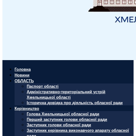
Головна
Новини
ОБЛАСТЬ
Паспорт області
Адміністративно-територіальний устрій
Хмельницької області
Історична довідка про діяльність обласної ради
Керівництво
Голова Хмельницької обласної ради
Перший заступник голови обласної ради
Заступник голови обласної ради
Заступник керівника виконавчого апарату обласної
ради