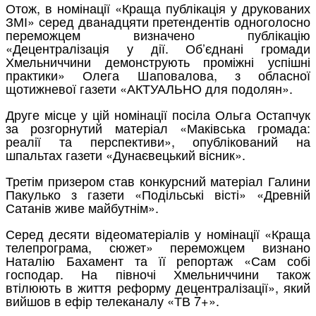
Отож, в номінації «Краща публікація у друкованих
ЗМІ» серед дванадцяти претендентів одноголосно
переможцем визначено публікацію
«Децентралізація у дії. Об’єднані громади
Хмельниччини демонструють проміжні успішні
практики» Олега Шаповалова, з обласної
щотижневої газети «АКТУАЛЬНО для подолян».
Друге місце у цій номінації посіла Ольга Остапчук
за розгорнутий матеріал «Маківська громада:
реалії та перспективи», опублікований на
шпальтах газети «Дунаєвецький вісник».
Третім призером став конкурсний матеріал Галини
Пакулько з газети «Подільські вісті» «Древній
Сатанів живе майбутнім».
Серед десяти відеоматеріалів у номінації «Краща
телепрограма, сюжет» переможцем визнано
Наталію Бахамент та її репортаж «Сам собі
господар. На півночі Хмельниччини також
втілюють в життя реформу децентралізації», який
вийшов в ефір телеканалу «ТВ 7+».