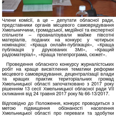
Члени комісії, а це – депутати обласної ради,
представники органів місцевого самоврядування
Хмельниччини, громадської, медійної та експертної
спільноти – проаналізували майже півсотні
матеріалів, поданих на конкурс у чотирьох
номінаціях: «Краща онлайн-публікація», «Краща
публікація у друкованих ЗМІ», «Кращий
радіоматеріал», «Краща телепрограма, сюжет».
Проведення обласного конкурсу журналістських
робіт на краще висвітлення тематики реформи
місцевого самоврядування, децентралізації влади
та кращих практик територіальних громад
Хмельницької області започатковано з 2017 року
рішенням 13 сесії Хмельницької обласної ради VII
скликання від 24 травня 2017 року № 66-13/2017.
Відповідно до Положення, конкурс проводиться з
метою підвищення обізнаності населення
Хмельницької області про переваги та здобутки