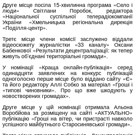
Друге місце посіла 15-хвилинна програма «Село і
люди» Світлани Поробок, редактора
«Національної суспільної телерадіокомпанії
України «Хмельницька регіональна дирекція
«Поділля-центр».
Третє місце члени комісії заслужено віддали
відеосюжету журналістки «33 каналу» Оксани
Бабенкової «Результати децентралцізації: як тепер
живуть об’єднані територіальні громади».
У номінації «Краща онлайн-публікація» серед
одинадцяти заявлених на конкурс публікацій
одноголосно перше місце було віддано сайту «Є»
та його редактору Аллі Собко за матеріал «Гроші і
«типові чиновники». Про що вже шкодують у
новостворених громадах».
Друге місце у цій номінації отримала Альона
Воробйова за розміщену на сайті «АКТУАЛЬНО»
публікацію «Гроші на вітер, чи пристрасті навколо
успішного майбутнього Старосинявської громади».
Третє місце отримала публікація «Децентралізація