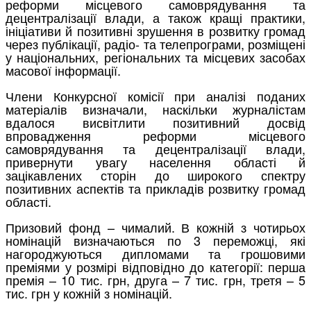
реформи місцевого самоврядування та
децентралізації влади, а також кращі практики,
ініціативи й позитивні зрушення в розвитку громад
через публікації, радіо- та телепрограми, розміщені
у національних, регіональних та місцевих засобах
масової інформації.
Члени Конкурсної комісії при аналізі поданих
матеріалів визначали, наскільки журналістам
вдалося висвітлити позитивний досвід
впровадження реформи місцевого
самоврядування та децентралізації влади,
привернути увагу населення області й
зацікавлених сторін до широкого спектру
позитивних аспектів та прикладів розвитку громад
області.
Призовий фонд – чималий. В кожній з чотирьох
номінацій визначаються по 3 переможці, які
нагороджуються дипломами та грошовими
преміями у розмірі відповідно до категорії: перша
премія – 10 тис. грн, друга – 7 тис. грн, третя – 5
тис. грн у кожній з номінацій.