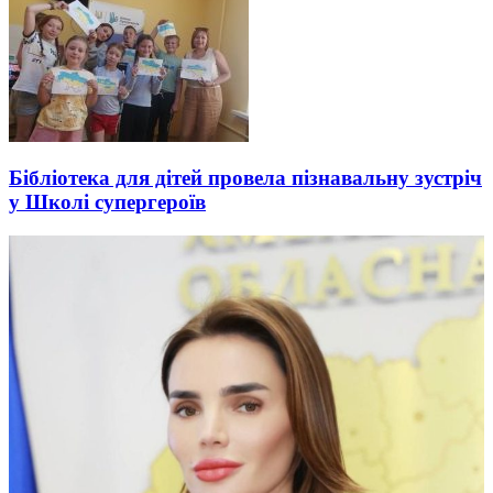
Бібліотека для дітей провела пізнавальну зустріч
у Школі супергероїв