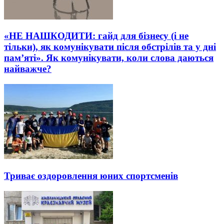
«НЕ НАШКОДИТИ: гайд для бізнесу (і не
тільки), як комунікувати після обстрілів та у дні
пам’яті». Як комунікувати, коли слова даються
найважче?
Триває оздоровлення юних спортсменів