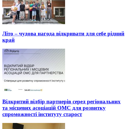
Літо – чудова нагода відкривати для себе рідний
край
Відкритий відбір партнерів серед регіональних
та місцевих асоціацій ОМС для розвитку
спроможності інституту старост