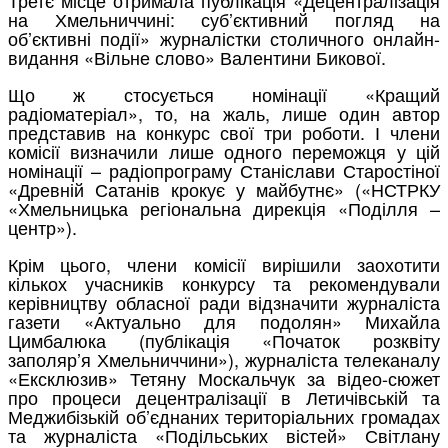
на Хмельниччині: суб’єктивний погляд на
об’єктивні події» журналістки столичного онлайн-
видання «Вільне слово» Валентини Бикової.
Що ж стосується номінації «Кращий
радіоматеріал», то, на жаль, лише один автор
представив на конкурс свої три роботи. І члени
комісії визначили лише одного переможця у цій
номінації – радіопрограму Станіслави Старостіної
«Древній Сатанів крокує у майбутнє» («НСТРКУ
«Хмельницька регіональна дирекція «Поділля –
центр»).
Крім цього, члени комісії вирішили заохотити
кількох учасників конкурсу та рекомендували
керівництву обласної ради відзначити журналіста
газети «Актуально для подолян» Михайла
Цимбалюка (публікація «Початок розквіту
заполяр’я Хмельниччини»), журналіста телеканалу
«Ексклюзив» Тетяну Москальчук за відео-сюжет
про процеси децентралізації в Летичівській та
Меджибізькій об’єднаних територіальних громадах
та журналіста «Подільських вістей» Світлану