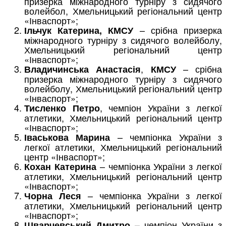
призерка міжнародного турніру з сидячого
волейбол, Хмельницький регіональний центр
«Інваспорт»;
– срібна призерка
Ільчук Катерина,
КМСУ
міжнародного турніру з сидячого волейболу,
Хмельницький регіональний центр
«Інваспорт»;
,
– срібна
Владичинська Анастасія
КМСУ
призерка міжнародного турніру з сидячого
волейболу, Хмельницький регіональний центр
«Інваспорт»;
, чемпіон України з легкої
Тисленко Петро
атлетики, Хмельницький регіональний центр
«Інваспорт»;
– чемпіонка України з
Іваськова Марина
легкої атлетики, Хмельницький регіональний
центр «Інваспорт»;
– чемпіонка України з легкої
Кохан Катерина
атлетики, Хмельницький регіональний центр
«Інваспорт»;
– чемпіонка України з легкої
Чорна Леся
атлетики, Хмельницький регіональний центр
«Інваспорт»;
– чемпіон України з
Шварчевський Дмитро