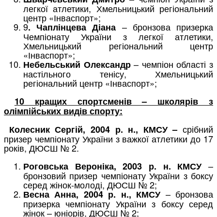
легкої атлетики, Хмельницький регіональний
центр «Інваспорт»;
9
– бронзова призерка
. Чаплінцева Діана
Чемпіонату України з легкої атлетики,
Хмельницький регіональний центр
«Інваспорт»;
– чемпіон області з
Небельський Олександр
настільного тенісу, Хмельницький
регіональний центр «Інваспорт»;
10 кращих спортсменів – школярів з
олімпійських видів спорту:
срібний
Колесник Сергій, 2004 р. н., КМСУ –
призер чемпіонату України з важкої атлетики до 17
років, ДЮСШ № 2.
–
Роговська Вероніка, 2003 р. н. КМСУ
бронзовий призер чемпіонату України з боксу
серед жінок-молоді, ДЮСШ № 2;
– бронзова
Весна Анна, 2004 р. н., КМСУ
призерка чемпіонату України з боксу серед
жінок – юніорів, ДЮСШ № 2;