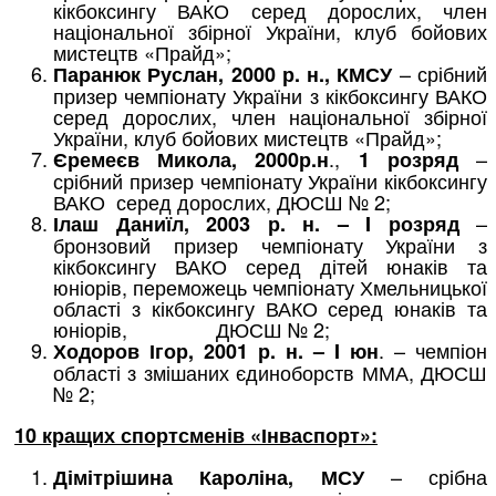
кікбоксингу ВАКО серед дорослих, член
національної збірної України, клуб бойових
мистецтв «Прайд»;
– срібний
Паранюк Руслан, 2000 р. н., КМСУ
призер чемпіонату України з кікбоксингу ВАКО
серед дорослих, член національної збірної
України, клуб бойових мистецтв «Прайд»;
.,
–
Єремеєв Микола, 2000р.н
1 розряд
срібний призер чемпіонату України кікбоксингу
ВАКО серед дорослих, ДЮСШ № 2;
–
Ілаш Даниїл, 2003 р. н. – I розряд
бронзовий призер чемпіонату України з
кікбоксингу ВАКО серед дітей юнаків та
юніорів, переможець чемпіонату Хмельницької
області з кікбоксингу ВАКО серед юнаків та
юніорів, ДЮСШ № 2;
. – чемпіон
Ходоров Ігор, 2001 р. н. – I юн
області з змішаних єдиноборств ММА, ДЮСШ
№ 2;
10 кращих спортсменів «Інваспорт»:
– срібна
Дімітрішина Кароліна,
МСУ