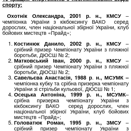
спорту:
–
Охотнік Олександра, 2001 р. н., КМСУ
чемпіонка України з кікбоксингу ВАКО серед
дорослих, член національної збірної України, клуб
бойових мистецтв «Прайд»;
–
Костинюк Данило, 2002 р. н., КМСУ
срібний призер Чемпіонату України з пляжної
боротьби, ДЮСШ № 2;
–
Матковський Іван, 2000 р. н., КМСУ
срібний призер Чемпіонату України з пляжної
боротьби, ДЮСШ № 2;
.
Савельєва Анастасія, 1988 р
н.,
МСУМК –
чемпіонка кубку та срібна призерка чемпіонату
України зі стрільби кульової, ДЮСШ № 1;
–
Осецька Антоніна, 1999 р. н., МСУМК
срібна призерка чемпіонату України з
кікбоксингу ВАКО серед дорослих, член
національної збірної України, клуб бойових
мистецтв «Прайд»;
–
Головатюк Роман, 1995 р. н., ЗМСУ
срібний призер чемпіонату України з