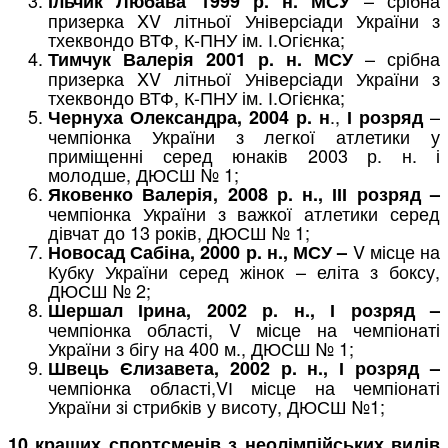
Ільчик Любава 1999 р. н. МСУ
призерка XV літньої Універсіади України з
тхеквондо ВТФ, К-ПНУ ім. І.Огієнка;
– срібна
Тимчук Валерія 2001 р. н. МСУ
призерка XV літньої Універсіади України з
тхеквондо ВТФ, К-ПНУ ім. І.Огієнка;
.,
–
Чернуха Олександра, 2004 р. н
І розряд
чемпіонка України з легкої атлетики у
приміщенні серед юнаків 2003 р. н. і
молодше, ДЮСШ № 1;
Яковенко Валерія, 2008 р. н., ІІІ розряд –
чемпіонка України з важкої атлетики серед
дівчат до 13 років, ДЮСШ № 1;
V місце на
Новосад Сабіна, 2000 р. н., МСУ –
Кубку України серед жінок – еліта з боксу,
ДЮСШ № 2;
Шершал Ірина, 2002 р. н., І розряд –
чемпіонка області, V місце на чемпіонаті
України з бігу на 400 м., ДЮСШ № 1;
Швець Єлизавета, 2002 р. н., І розряд –
чемпіонка області,VІ місце на чемпіонаті
України зі стрибків у висоту, ДЮСШ №1;
10 кращих спортсменів з неолімпійських видів