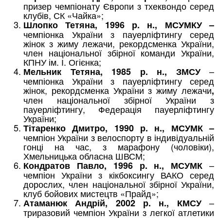
призер чемпіонату Європи з тхеквондо серед
клубів, СК «Чайка»;
Шлопко Тетяна, 1996 р. н., МСУМКУ –
чемпіонка України з пауерліфтингу серед
жінок з жиму лежачи, рекордсменка України,
член національної збірної команди України,
КПНУ ім. І. Огієнка;
–
Мельник Тетяна, 1985 р. н., ЗМСУ
чемпіонка України з пауерліфтингу серед
жінок, рекордсменка України з жиму лежачи
,
член національної збірної України з
пауерліфтингу, Федерація пауерліфтингу
України;
Тітаренко Дмитро, 1990 р. н., МСУМК –
чемпіон України з велоспорту в індивідуальній
гонці на час, з марафону (чоловіки),
Хмельницька обласна ШВСМ;
–
Кондратов Павло, 1996 р. н., МСУМК
чемпіон України з кікбоксингу ВАКО серед
дорослих, член національної збірної України,
клуб бойових мистецтв «Прайд»;
–
Атаманюк Андрій, 2002 р. н.,
КМСУ
триразовий чемпіон України з легкої атлетики