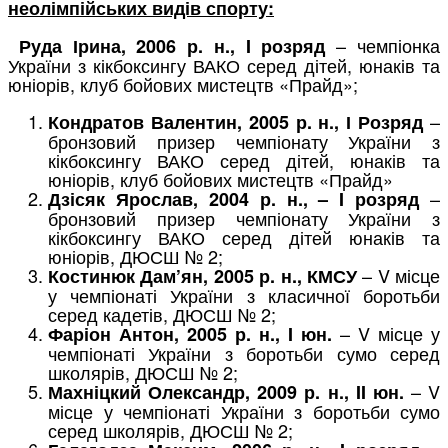
неолімпійських видів спорту:
– чемпіонка
Руда Ірина, 2006 р. н., I розряд
України з кікбоксингу ВАКО серед дітей, юнаків та
юніорів, клуб бойових мистецтв «Прайд»;
–
Кондратов Валентин, 2005 р. н., І Розряд
бронзовий призер чемпіонату України з
кікбоксингу ВАКО серед дітей, юнаків та
юніорів, клуб бойових мистецтв «Прайд»
–
Дзісяк Ярослав, 2004 р. н., – I розряд
бронзовий призер чемпіонату України з
кікбоксингу ВАКО серед дітей юнаків та
юніорів, ДЮСШ № 2;
– V місце
Костинюк Дам’ян, 2005 р. н., КМСУ
у чемпіонаті України з класичної боротьби
серед кадетів, ДЮСШ № 2;
– V місце у
Фаріон Антон, 2005 р. н., I юн.
чемпіонаті України з боротьби сумо серед
школярів, ДЮСШ № 2;
– V
Махніцкий Олександр, 2009 р. н., II юн.
місце у чемпіонаті України з боротьби сумо
серед школярів, ДЮСШ № 2;