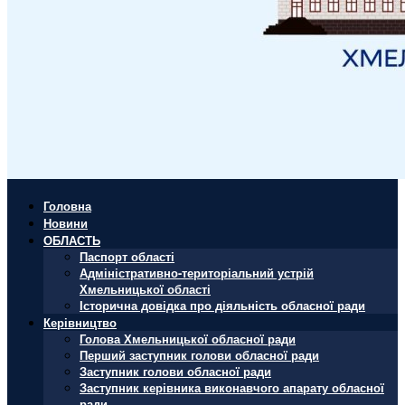
Головна
Новини
ОБЛАСТЬ
Паспорт області
Адміністративно-територіальний устрій
Хмельницької області
Історична довідка про діяльність обласної ради
Керівництво
Голова Хмельницької обласної ради
Перший заступник голови обласної ради
Заступник голови обласної ради
Заступник керівника виконавчого апарату обласної
ради