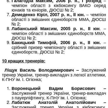
–
Галагодза Максим, 2006 р. н., I розряд
чемпіон області з кікбоксингу ВАКО серед
юнаків та юніорів, ДЮСШ № 2;
– чемпіон
Демеденко Кіріл, 2007 р. н., II юн.
області з змішаних єдиноборств ММА, ДЮСШ
№ 2;
,
. –
Лабанський Максим, 2005 р. н.
II юн
чемпіон області з змішаних єдиноборств ММА,
ДЮСШ № 2;
–
Бакицький Тимофій, 2006 р. н., II юн.
срібний призер чемпіонату області з змішаних
єдиноборств, ДЮСШ № 2;
10 кращих тренерів:
Заслужений
Ліщук Василь Володимирович –
тренер України, тренер-викладач з легкої атлетики,
К-ПНУ ім. І. Огієнка;
Воронецький Вадим Борисович –
Заслужений тренер України, тренер-викладач
з пауерліфтингу, К-ПНУ ім. І. Огієнка;
Лабатюк Анатолій Анатолійович –
Заслужений тренер України з кікбоксингу,