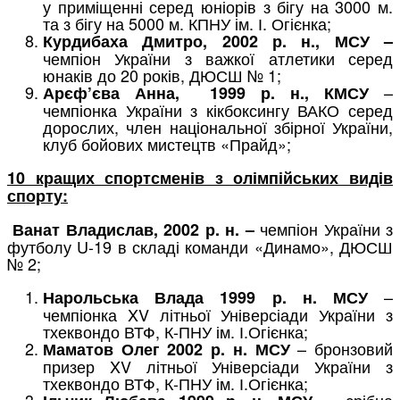
у приміщенні серед юніорів з бігу на 3000 м.
та з бігу на 5000 м. КПНУ ім. І. Огієнка;
Курдибаха Дмитро, 2002 р. н., МСУ –
чемпіон України з важкої атлетики серед
юнаків до 20 років, ДЮСШ № 1;
–
Арєф’єва Анна, 1999 р. н., КМСУ
чемпіонка України з кікбоксингу ВАКО серед
дорослих, член національної збірної України,
клуб бойових мистецтв «Прайд»;
10 кращих спортсменів з олімпійських видів
спорту:
чемпіон України з
Ванат Владислав, 2002 р. н. –
футболу U-19 в складі команди «Динамо», ДЮСШ
№ 2;
–
Нарольська Влада 1999 р. н. МСУ
чемпіонка XV літньої Універсіади України з
тхеквондо ВТФ, К-ПНУ ім. І.Огієнка;
– бронзовий
Маматов Олег 2002 р. н. МСУ
призер XV літньої Універсіади України з
тхеквондо ВТФ, К-ПНУ ім. І.Огієнка;
– срібна