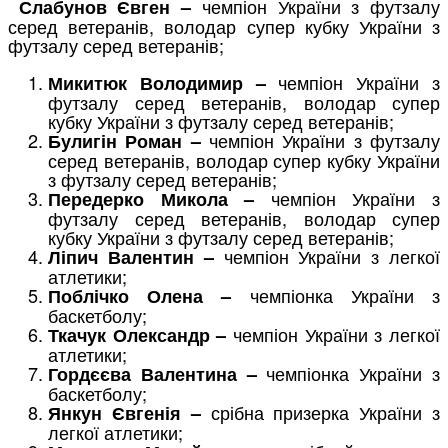
чемпіон України з футзалу
Слабунов Євген –
серед ветеранів, володар супер кубку України з
футзалу серед ветеранів;
чемпіон України з
Микитюк Володимир –
футзалу серед ветеранів, володар супер
кубку України з футзалу серед ветеранів;
чемпіон України з футзалу
Булигін Роман –
серед ветеранів, володар супер кубку України
з футзалу серед ветеранів;
чемпіон України з
Передерко Микола –
футзалу серед ветеранів, володар супер
кубку України з футзалу серед ветеранів;
чемпіон України з легкої
Ліпич Валентин –
атлетики;
чемпіонка України з
Поблічко Олена –
баскетболу;
чемпіон України з легкої
Ткачук Олександр –
атлетики;
чемпіонка України з
Гордєєва Валентина –
баскетболу;
срібна призерка України з
Янкун Євгенія –
легкої атлетики;