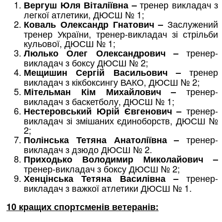
тренер викладач з
Вергуш Юля Віталіївна –
легкої атлетики, ДЮСШ № 1;
Заслужений
Коваль Олександр Гнатович –
тренер України, тренер-викладач зі стрільби
кульової, ДЮСШ № 1;
тренер-
Люлько Олег Олександрович –
викладач з боксу ДЮСШ № 2;
тренер
Мещишин Сергій Васильович –
викладач з кікбоксингу ВАКО, ДЮСШ № 2;
тренер-
Мітельман Кім Михайлович –
викладач з баскетболу, ДЮСШ № 1;
тренер-
Нестеровський Юрій Євгенович –
викладач зі змішаних єдиноборств, ДЮСШ №
2;
тренер-
Полінська Тетяна Анатоліївна –
викладач з дзюдо ДЮСШ № 2.
Приходько Володимир Миколайович –
тренер-викладач з боксу ДЮСШ № 2;
тренер-
Хенцінська Тетяна Василівна –
викладач з важкої атлетики ДЮСШ № 1.
10 кращих спортсменів ветеранів: