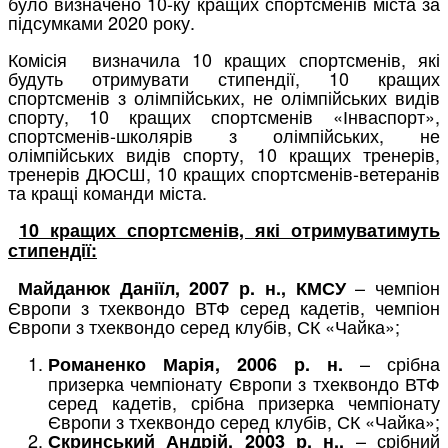
було визначено 10-ку кращих спортсменів міста за
підсумками 2020 року.
Комісія визначила 10 кращих спортсменів, які
будуть отримувати стипендії, 10 кращих
спортсменів з олімпійських, не олімпійських видів
спорту, 10 кращих спортсменів «Інваспорт»,
спортсменів-школярів з олімпійських, не
олімпійських видів спорту, 10 кращих тренерів,
тренерів ДЮСШ, 10 кращих спортсменів-ветеранів
та кращі команди міста.
10 кращих спортсменів, які отримуватимуть
стипендії:
– чемпіон
Майданюк Даніїл, 2007 р. н., КМСУ
Європи з тхеквондо ВТФ серед кадетів, чемпіон
Європи з тхеквондо серед клубів, СК «Чайка»;
– срібна
Романенко Марія, 2006 р. н.
призерка чемпіонату Європи з тхеквондо ВТФ
серед кадетів, срібна призерка чемпіонату
Європи з тхеквондо серед клубів, СК «Чайка»;
– срібний
Скринський Андрій, 2003 р. н.,