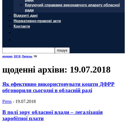
Керуючий справами виконавчого апарату обласної
ради
Відкриті дані
Нормативно-правові акти
Контакти
додому
2018
Липень
19
щоденні архіви: 19.07.2018
Як ефективно використовувати кошти ДФРР
обговорили сьогодні в обласній раді
Press
-
19.07.2018
В полі зору обласної влади – легалізація
заробітної плати