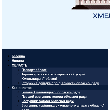
Головна
Новини
ОБЛАСТЬ
Паспорт області
Адміністративно-територіальний устрій
Хмельницької області
Історична довідка про діяльність обласної ради
Керівництво
Голова Хмельницької обласної ради
Перший заступник голови обласної ради
Заступник голови обласної ради
Заступник керівника виконавчого апарату обласної
ради