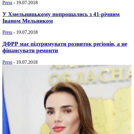
Press
-
19.07.2018
У Хмельницькому попрощались з 41-річним
Іваном Мельником
Press
-
19.07.2018
ДФРР має підтримувати розвиток регіонів, а не
фінансувати ремонти
Press
-
19.07.2018