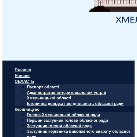
Головна
Новини
ОБЛАСТЬ
Паспорт області
Адміністративно-територіальний устрій
Хмельницької області
Історична довідка про діяльність обласної ради
Керівництво
Голова Хмельницької обласної ради
Перший заступник голови обласної ради
Заступник голови обласної ради
Заступник керівника виконавчого апарату обласної
ради