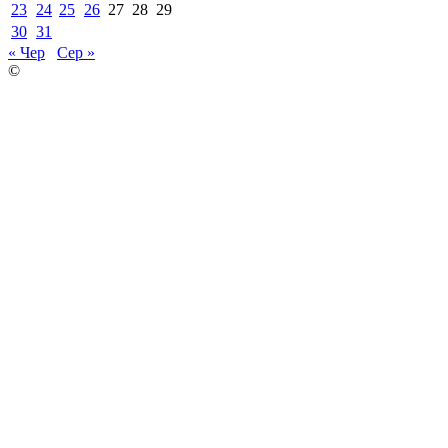
23
24
25
26
27
28
29
30
31
« Чер
Сер »
©