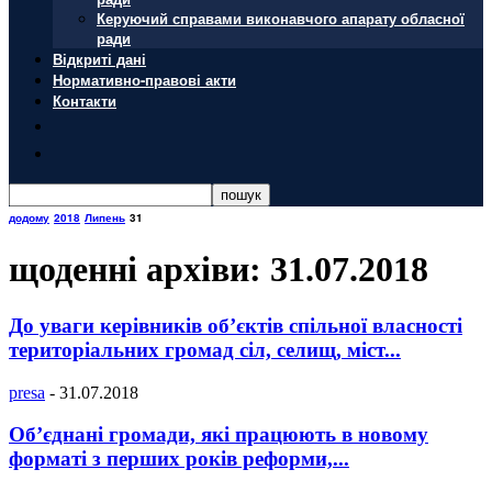
Керуючий справами виконавчого апарату обласної
ради
Відкриті дані
Нормативно-правові акти
Контакти
додому
2018
Липень
31
щоденні архіви: 31.07.2018
До уваги керівників об’єктів спільної власності
територіальних громад сіл, селищ, міст...
presa
-
31.07.2018
Об’єднані громади, які працюють в новому
форматі з перших років реформи,...