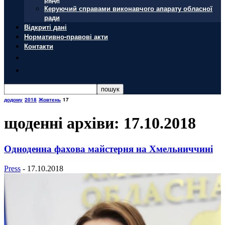
Керуючий справами виконавчого апарату обласної
ради
Відкриті дані
Нормативно-правові акти
Контакти
додому
2018
Жовтень
17
щоденні архіви: 17.10.2018
Одноденна фахова майстерня на Хмельниччині
Press
-
17.10.2018