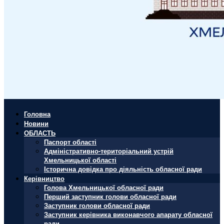
Головна
Новини
ОБЛАСТЬ
Паспорт області
Адміністративно-територіальний устрій
Хмельницької області
Історична довідка про діяльність обласної ради
Керівництво
Голова Хмельницької обласної ради
Перший заступник голови обласної ради
Заступник голови обласної ради
Заступник керівника виконавчого апарату обласної
ради