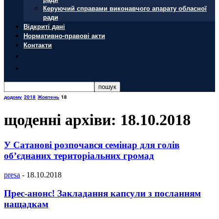
Керуючий справами виконавчого апарату обласної
ради
Відкриті дані
Нормативно-правові акти
Контакти
додому
2018
Жовтень
18
щоденні архіви: 18.10.2018
У Сатанові розпочався семінар для голів
об’єднаних територіальних громад
presa
-
18.10.2018
Прес-анонс! Закладання капсули з посланням
нащадкам