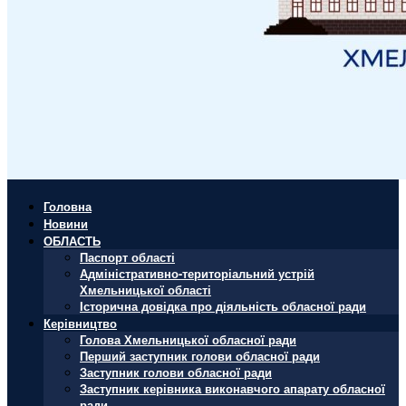
Головна
Новини
ОБЛАСТЬ
Паспорт області
Адміністративно-територіальний устрій
Хмельницької області
Історична довідка про діяльність обласної ради
Керівництво
Голова Хмельницької обласної ради
Перший заступник голови обласної ради
Заступник голови обласної ради
Заступник керівника виконавчого апарату обласної
ради