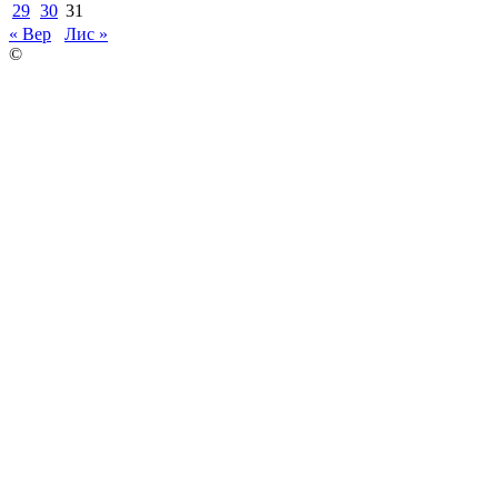
29
30
31
« Вер
Лис »
©