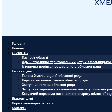
Головна
Новини
ОБЛАСТЬ
Паспорт області
Адміністративно-територіальний устрій Хмельницької 
Історична довідка про діяльність обласної ради
Керівництво
Голова Хмельницької обласної ради
Перший заступник голови обласної ради
Заступник голови обласної ради
Заступник керівника виконавчого апарату обласної ра
Керуючий справами виконавчого апарату обласної ра
Відкриті дані
Нормативно-правові акти
Контакти