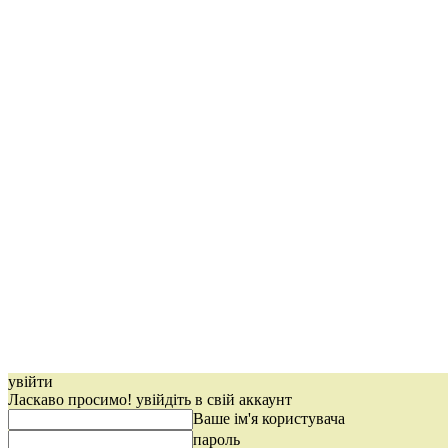
увійти
Ласкаво просимо! увійдіть в свій аккаунт
Ваше ім'я користувача
пароль