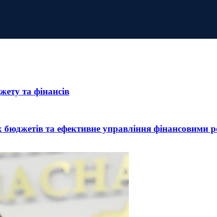
джету та фінансів
бюджетів та ефективне управління фінансовими ре