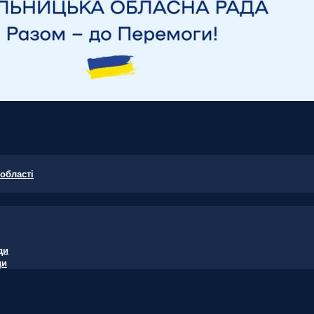
області
ди
ди