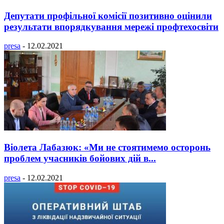
Депутати профільної комісії позитивно оцінили
результати впорядкування мережі профтехосвіти
presa
-
12.02.2021
Віолета Лабазюк: «Ми не стоятимемо осторонь
проблем учасників бойових дій в...
presa
-
12.02.2021