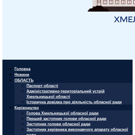
Головна
Новини
ОБЛАСТЬ
Паспорт області
Адміністративно-територіальний устрій
Хмельницької області
Історична довідка про діяльність обласної ради
Керівництво
Голова Хмельницької обласної ради
Перший заступник голови обласної ради
Заступник голови обласної ради
Заступник керівника виконавчого апарату обласної
ради