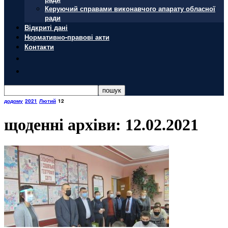
Керуючий справами виконавчого апарату обласної
ради
Відкриті дані
Нормативно-правові акти
Контакти
додому
2021
Лютий
12
щоденні архіви: 12.02.2021