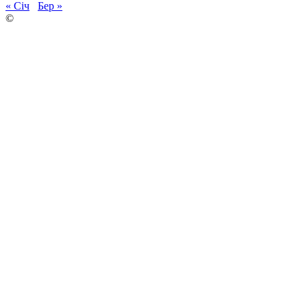
« Січ
Бер »
©