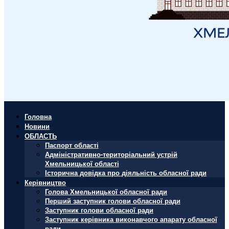
Головна
Новини
ОБЛАСТЬ
Паспорт області
Адміністративно-територіальний устрій
Хмельницької області
Історична довідка про діяльність обласної ради
Керівництво
Голова Хмельницької обласної ради
Перший заступник голови обласної ради
Заступник голови обласної ради
Заступник керівника виконавчого апарату обласної
ради