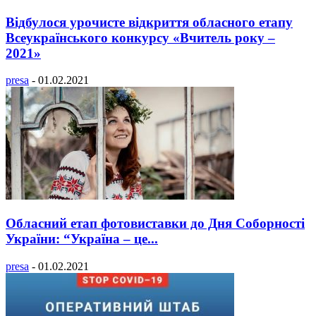
Відбулося урочисте відкриття обласного етапу
Всеукраїнського конкурсу «Вчитель року –
2021»
presa
-
01.02.2021
Обласний етап фотовиставки до Дня Соборності
України: “Україна – це...
presa
-
01.02.2021