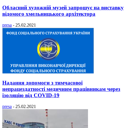
Обласний художній музей запрошує на виставку
відомого хмельницького архітектора
presa
-
25.02.2021
Надання допомоги з тимчасової
непрацездатності медичним працівникам через
ізоляцію від COVID-19
presa
-
25.02.2021