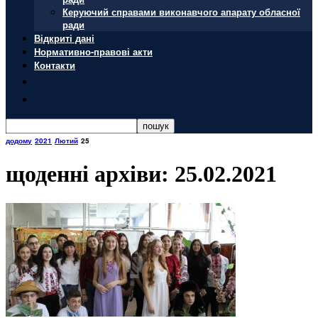
Керуючий справами виконавчого апарату обласної
ради
Відкриті дані
Нормативно-правові акти
Контакти
додому
2021
Лютий
25
щоденні архіви: 25.02.2021