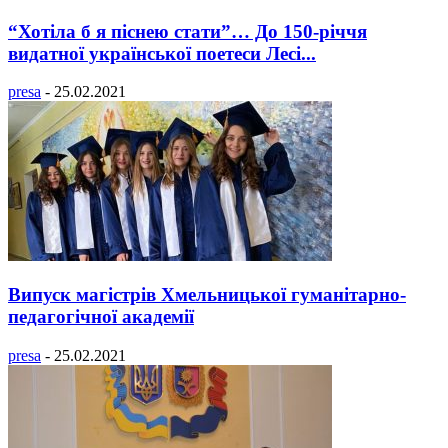
“Хотіла б я піснею стати”… До 150-річчя
видатної української поетеси Лесі...
presa
-
25.02.2021
Випуск магістрів Хмельницької гуманітарно-
педагогічної академії
presa
-
25.02.2021