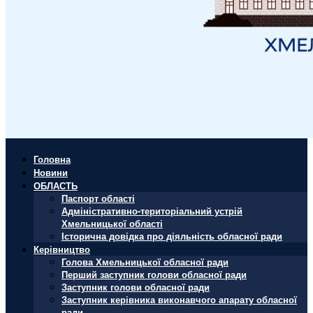
Головна
Новини
ОБЛАСТЬ
Паспорт області
Адміністративно-територіальний устрій
Хмельницької області
Історична довідка про діяльність обласної ради
Керівництво
Голова Хмельницької обласної ради
Перший заступник голови обласної ради
Заступник голови обласної ради
Заступник керівника виконавчого апарату обласної
ради