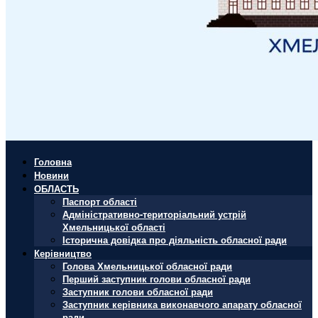
Головна
Новини
ОБЛАСТЬ
Паспорт області
Адміністративно-територіальний устрій
Хмельницької області
Історична довідка про діяльність обласної ради
Керівництво
Голова Хмельницької обласної ради
Перший заступник голови обласної ради
Заступник голови обласної ради
Заступник керівника виконавчого апарату обласної
ради