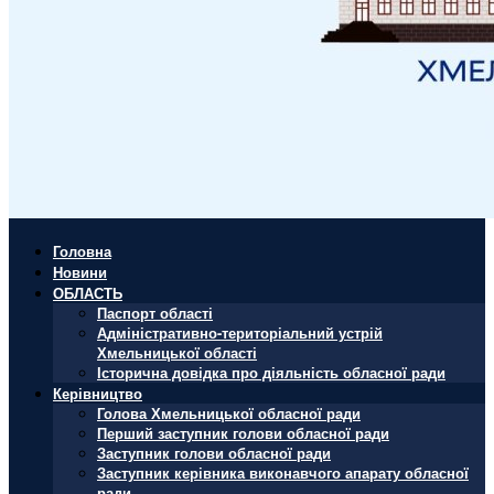
Головна
Новини
ОБЛАСТЬ
Паспорт області
Адміністративно-територіальний устрій
Хмельницької області
Історична довідка про діяльність обласної ради
Керівництво
Голова Хмельницької обласної ради
Перший заступник голови обласної ради
Заступник голови обласної ради
Заступник керівника виконавчого апарату обласної
ради