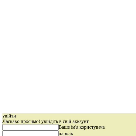
увійти
Ласкаво просимо! увійдіть в свій аккаунт
Ваше ім'я користувача
пароль