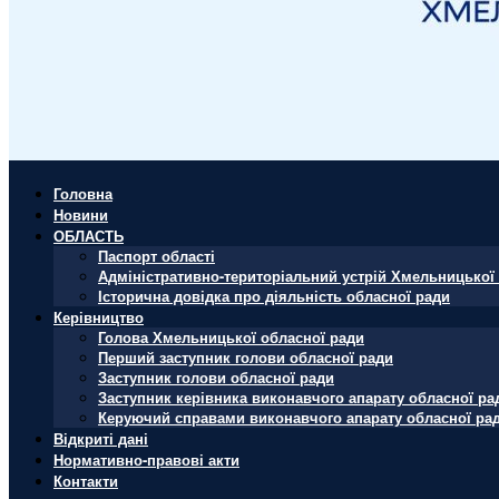
Головна
Новини
ОБЛАСТЬ
Паспорт області
Адміністративно-територіальний устрій Хмельницької 
Історична довідка про діяльність обласної ради
Керівництво
Голова Хмельницької обласної ради
Перший заступник голови обласної ради
Заступник голови обласної ради
Заступник керівника виконавчого апарату обласної ра
Керуючий справами виконавчого апарату обласної ра
Відкриті дані
Нормативно-правові акти
Контакти