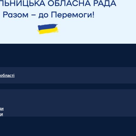
області
ди
ди