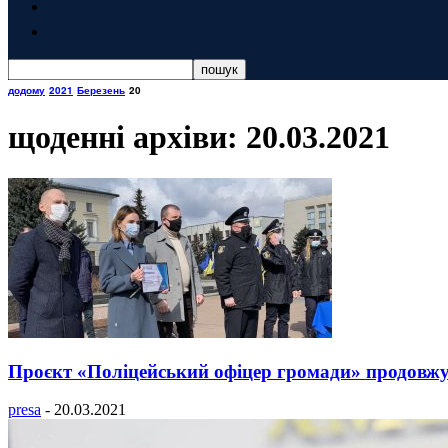
додому
2021
Березень
20
щоденні архіви: 20.03.2021
Проєкт «Поліцейський офіцер громади» продовжу
presa
-
20.03.2021