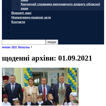
Керуючий справами виконавчого апарату обласної
ради
Відкриті дані
Нормативно-правові акти
Контакти
додому
2021
Вересень
1
щоденні архіви: 01.09.2021