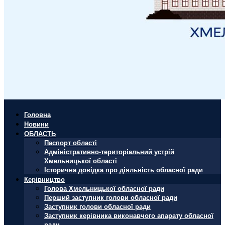
Головна
Новини
ОБЛАСТЬ
Паспорт області
Адміністративно-територіальний устрій
Хмельницької області
Історична довідка про діяльність обласної ради
Керівництво
Голова Хмельницької обласної ради
Перший заступник голови обласної ради
Заступник голови обласної ради
Заступник керівника виконавчого апарату обласної
ради