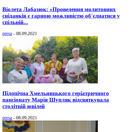
Віолета Лабазюк: «Проведення молитовних
сніданків є гарною можливістю об´єднатися у
спільній...
presa
-
08.09.2021
Підопічна Хмельницького геріатричного
пансіонату Марія Шупляк відсвяткувала
столітній ювілей
presa
-
08.09.2021