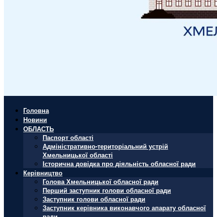
Головна
Новини
ОБЛАСТЬ
Паспорт області
Адміністративно-територіальний устрій
Хмельницької області
Історична довідка про діяльність обласної ради
Керівництво
Голова Хмельницької обласної ради
Перший заступник голови обласної ради
Заступник голови обласної ради
Заступник керівника виконавчого апарату обласної
ради