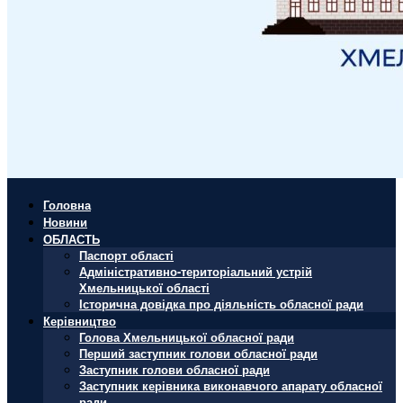
Головна
Новини
ОБЛАСТЬ
Паспорт області
Адміністративно-територіальний устрій
Хмельницької області
Історична довідка про діяльність обласної ради
Керівництво
Голова Хмельницької обласної ради
Перший заступник голови обласної ради
Заступник голови обласної ради
Заступник керівника виконавчого апарату обласної
ради