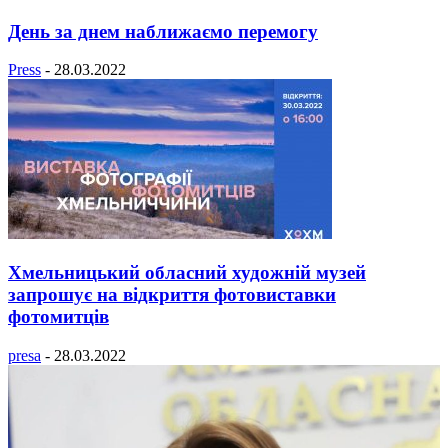
День за днем наближаємо перемогу
Press
-
28.03.2022
Хмельницький обласний художній музей
запрошує на відкриття фотовиставки
фотомитців
presa
-
28.03.2022