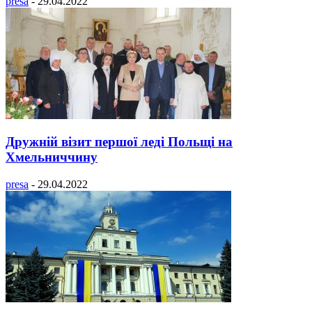
presa
-
29.04.2022
Дружній візит першої леді Польщі на
Хмельниччину
presa
-
29.04.2022