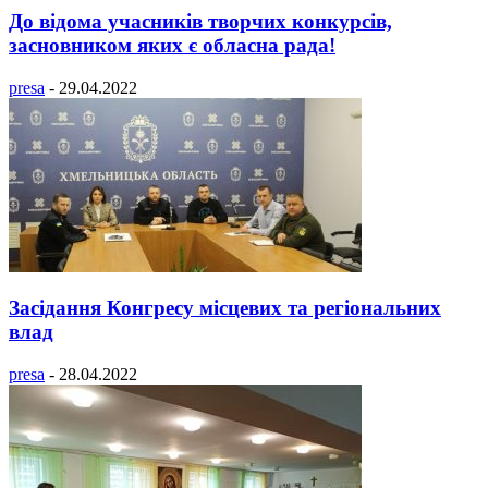
До відома учасників творчих конкурсів,
засновником яких є обласна рада!
presa
-
29.04.2022
Засідання Конгресу місцевих та регіональних
влад
presa
-
28.04.2022