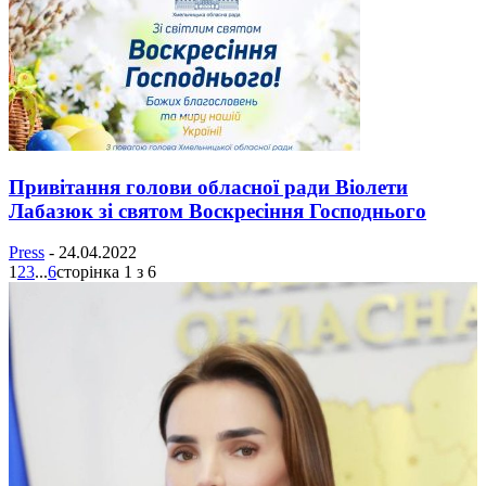
Привітання голови обласної ради Віолети
Лабазюк зі святом Воскресіння Господнього
Press
-
24.04.2022
1
2
3
...
6
сторінка 1 з 6