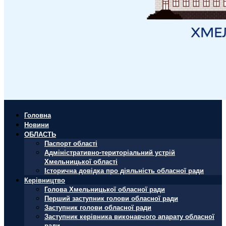
Головна
Новини
ОБЛАСТЬ
Паспорт області
Адміністративно-територіальний устрій
Хмельницької області
Історична довідка про діяльність обласної ради
Керівництво
Голова Хмельницької обласної ради
Перший заступник голови обласної ради
Заступник голови обласної ради
Заступник керівника виконавчого апарату обласної
ради