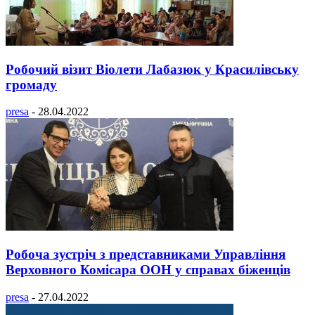
Робочий візит Віолети Лабазюк у Красилівську
громаду
presa
-
28.04.2022
Робоча зустріч з представниками Управління
Верховного Комісара ООН у справах біженців
presa
-
27.04.2022