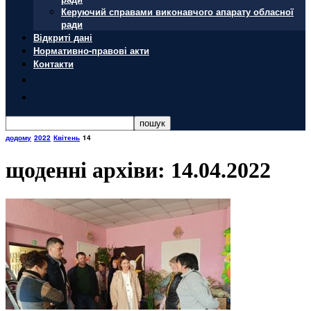
Керуючий справами виконавчого апарату обласної
ради
Відкриті дані
Нормативно-правові акти
Контакти
додому
2022
Квітень
14
щоденні архіви: 14.04.2022