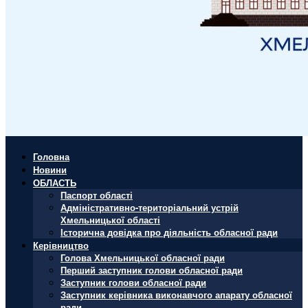
Головна
Новини
ОБЛАСТЬ
Паспорт області
Адміністративно-територіальний устрій
Хмельницької області
Історична довідка про діяльність обласної ради
Керівництво
Голова Хмельницької обласної ради
Перший заступник голови обласної ради
Заступник голови обласної ради
Заступник керівника виконавчого апарату обласної
ради